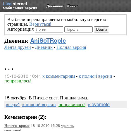
Live
Internet
Дневники
Личка
мобильная версия
Вы были перенаправлены на мобильную версию
страницы.
Вернуться!
Авторизация
Дневник
AniSoTRopIc
Лента друзей
-
Дневник
-
Полная версия
* * *
15-10-2010 10:41
к комментариям
-
к полной версии
-
понравилось!
15 октября. В Питере снег. Пришла зима.
вверх^
к полной версии
понравилось!
в evernote
Комментарии (2):
18-10-2010-16:28
удалить
Ничего_кроме
ура, ура!