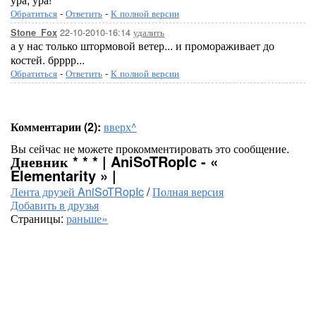
Обратиться
-
Ответить
-
К полной версии
22-10-2010-16:14
удалить
Stone_Fox
а у нас только штормовой ветер... и промораживает до
костей. брррр...
Обратиться
-
Ответить
-
К полной версии
Комментарии (2):
вверх^
Вы сейчас не можете прокомментировать это сообщение.
Дневник * * * | AniSoTRopIc - «
Elementarity » |
Лента друзей AniSoTRopIc
/
Полная версия
Добавить в друзья
Страницы:
раньше»