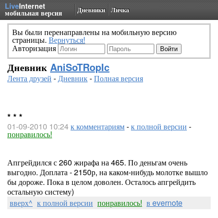
Live
Internet
Дневники
Личка
мобильная версия
Вы были перенаправлены на мобильную версию
страницы.
Вернуться!
Авторизация
Дневник
AniSoTRopIc
Лента друзей
-
Дневник
-
Полная версия
* * *
01-09-2010 10:24
к комментариям
-
к полной версии
-
понравилось!
Апгрейдился с 260 жирафа на 465. По деньгам очень
выгодно. Доплата - 2150р, на каком-нибудь молотке вышло
бы дороже. Пока в целом доволен. Осталось апгрейдить
остальную систему)
вверх^
к полной версии
понравилось!
в evernote