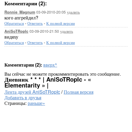
Комментарии (2):
03-09-2010-20:05
удалить
Ronnie_Magnum
кого апгрейдил?
Обратиться
-
Ответить
-
К полной версии
03-09-2010-21:50
удалить
AniSoTRopIc
видяху
Обратиться
-
Ответить
-
К полной версии
Комментарии (2):
вверх^
Вы сейчас не можете прокомментировать это сообщение.
Дневник * * * | AniSoTRopIc - «
Elementarity » |
Лента друзей AniSoTRopIc
/
Полная версия
Добавить в друзья
Страницы:
раньше»