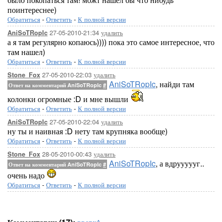
поинтереснее)
Обратиться
-
Ответить
-
К полной версии
27-05-2010-21:34
удалить
AniSoTRopIc
а я там регулярно копаюсь)))) пока это самое интересное, что
там нашел)
Обратиться
-
Ответить
-
К полной версии
27-05-2010-22:03
удалить
Stone_Fox
AniSoTRopIc
, найди там
Ответ на комментарий AniSoTRopIc
#
колонки огромные :D и мне вышли
Обратиться
-
Ответить
-
К полной версии
27-05-2010-22:04
удалить
AniSoTRopIc
ну ты и наивная :D нету там крупняка вообще)
Обратиться
-
Ответить
-
К полной версии
28-05-2010-00:43
удалить
Stone_Fox
AniSoTRopIc
, а вдруууууг..
Ответ на комментарий AniSoTRopIc
#
очень надо
Обратиться
-
Ответить
-
К полной версии