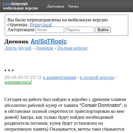
Live
Internet
Дневники
Личка
мобильная версия
Вы были перенаправлены на мобильную версию
страницы.
Вернуться!
Авторизация
Дневник
AniSoTRopIc
Лента друзей
-
Дневник
-
Полная версия
* * *
26-05-2010 23:12
к комментариям
-
к полной версии
-
понравилось!
Сегодня на работе был найден в коробке с древним хламом
абсолютно рабочий кулер от памяти "Corsair Dominator", и
в обстановке полной секретности транспортирован ко мне
домой) Завтра, как только будет найден необходимый
раздвоитель питания, кулер будет установлен на
оперативную память) Оказывается, мечты таки сбываются