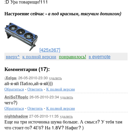
:D Ура товарищи!111
Настроение сейчас -
а под красным, тягучим допингом)
[425x367]
вверх^
к полной версии
понравилось!
в evernote
Комментарии (17):
26-05-2010-23:30
удалить
-Xelga-
ай-я-яй Пабло,ай-я-яй)))
Обратиться
-
Ответить
-
К полной версии
26-05-2010-23:34
удалить
AniSoTRopIc
чего?)
Обратиться
-
Ответить
-
К полной версии
27-05-2010-11:35
удалить
nightshadow
Еще на три источника шума больше. А смысл? У тебя там
что стоит-то? 4Гб? На 1.8V? Нафиг? )