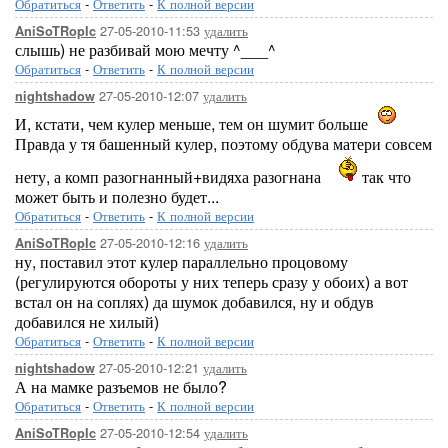
Обратиться
-
Ответить
-
К полной версии
27-05-2010-11:53
удалить
AniSoTRopIc
слышь) не разбивай мою мечту ^___^
Обратиться
-
Ответить
-
К полной версии
27-05-2010-12:07
удалить
nightshadow
И, кстати, чем кулер меньше, тем он шумит больше
Правда у тя башенный кулер, поэтому обдува матери совсем
нету, а комп разогнанный+видяха разогнана
так что
может быть и полезно будет...
Обратиться
-
Ответить
-
К полной версии
27-05-2010-12:16
удалить
AniSoTRopIc
ну, поставил этот кулер параллельно процовому
(регулируются обороты у них теперь сразу у обоих) а вот
встал он на соплях) да шумок добавился, ну и обдув
добавился не хилый)
Обратиться
-
Ответить
-
К полной версии
27-05-2010-12:21
удалить
nightshadow
А на мамке разъемов не было?
Обратиться
-
Ответить
-
К полной версии
27-05-2010-12:54
удалить
AniSoTRopIc