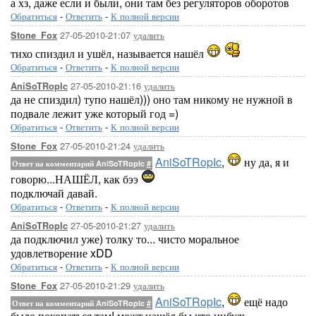
а хз, даже если и были, они там без регуляторов оборотов
Обратиться
-
Ответить
-
К полной версии
27-05-2010-21:07
удалить
Stone_Fox
тихо спиздил и ушёл, называется нашёл
Обратиться
-
Ответить
-
К полной версии
27-05-2010-21:16
удалить
AniSoTRopIc
да не спиздил) тупо нашёл))) оно там никому не нужной в
подвале лежит уже который год =)
Обратиться
-
Ответить
-
К полной версии
27-05-2010-21:24
удалить
Stone_Fox
AniSoTRopIc
,
ну да, я и
Ответ на комментарий AniSoTRopIc
#
говорю...НАШЁЛ, как бээ
подключай давай.
Обратиться
-
Ответить
-
К полной версии
27-05-2010-21:27
удалить
AniSoTRopIc
да подключил уже) толку то... чисто моральное
удовлетворение xDD
Обратиться
-
Ответить
-
К полной версии
27-05-2010-21:29
удалить
Stone_Fox
AniSoTRopIc
,
ещё надо
Ответ на комментарий AniSoTRopIc
#
было покопаться там! можт нашёл бы что нибудь