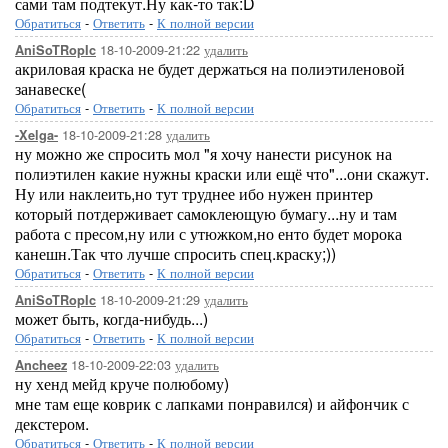
сами там подтекут.Ну как-то так:D
Обратиться
-
Ответить
-
К полной версии
18-10-2009-21:22
удалить
AniSoTRopIc
акриловая краска не будет держаться на полиэтиленовой
занавеске(
Обратиться
-
Ответить
-
К полной версии
18-10-2009-21:28
удалить
-Xelga-
ну можно же спросить мол "я хочу нанести рисунок на
полиэтилен какие нужны краски или ещё что"...они скажут.
Ну или наклеить,но тут труднее ибо нужен принтер
который потдерживает самоклеющую бумагу...ну и там
работа с пресом,ну или с утюжком,но енто будет морока
канешн.Так что лучше спросить спец.краску;))
Обратиться
-
Ответить
-
К полной версии
18-10-2009-21:29
удалить
AniSoTRopIc
может быть, когда-нибудь...)
Обратиться
-
Ответить
-
К полной версии
18-10-2009-22:03
удалить
Ancheez
ну хенд мейд круче полюбому)
мне там еще коврик с лапками понравился) и айфончик с
декстером.
Обратиться
-
Ответить
-
К полной версии