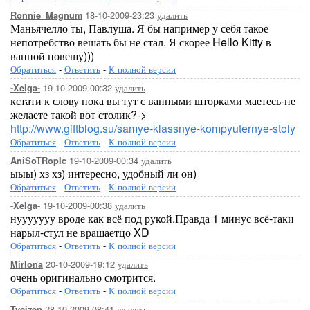
18-10-2009-23:23
удалить
Ronnie_Magnum
Маньячелло ты, Павлуша. Я бы например у себя такое
непотребство вешать бы не стал. Я скорее Hello Kitty в
ванной повешу)))
Обратиться
-
Ответить
-
К полной версии
19-10-2009-00:32
удалить
-Xelga-
кстати к слову пока вы тут с ванными шторками маетесь-не
желаете такой вот столик?->
http://www.giftblog.su/samye-klassnye-kompyuternye-stoly
Обратиться
-
Ответить
-
К полной версии
19-10-2009-00:34
удалить
AniSoTRopIc
ыыы) хз хз) интересно, удобный ли он)
Обратиться
-
Ответить
-
К полной версии
19-10-2009-00:38
удалить
-Xelga-
нууууууу вроде как всё под рукой.Правда 1 минус всё-таки
нарыл-стул не вращаетцо XD
Обратиться
-
Ответить
-
К полной версии
20-10-2009-19:12
удалить
Mirlona
очень оригинально смотрится.
Обратиться
-
Ответить
-
К полной версии
28-10-2009-08:41
удалить
Tveizen