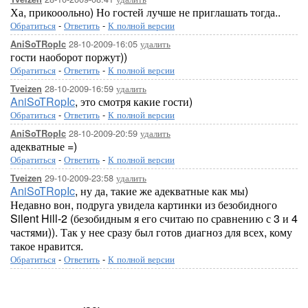
Ха, прикооольно) Но гостей лучше не приглашать тогда..
Обратиться
-
Ответить
-
К полной версии
28-10-2009-16:05
удалить
AniSoTRopIc
гости наоборот поржут))
Обратиться
-
Ответить
-
К полной версии
28-10-2009-16:59
удалить
Tveizen
AniSoTRopIc
, это смотря какие гости)
Обратиться
-
Ответить
-
К полной версии
28-10-2009-20:59
удалить
AniSoTRopIc
адекватные =)
Обратиться
-
Ответить
-
К полной версии
29-10-2009-23:58
удалить
Tveizen
AniSoTRopIc
, ну да, такие же адекватные как мы)
Недавно вон, подруга увидела картинки из безобидного
Silent Hill-2 (безобидным я его считаю по сравнению с 3 и 4
частями)). Так у нее сразу был готов диагноз для всех, кому
такое нравится.
Обратиться
-
Ответить
-
К полной версии