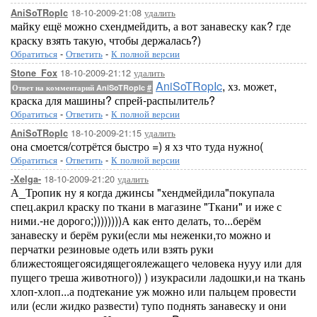
18-10-2009-21:08
удалить
AniSoTRopIc
майку ещё можно схендмейдить, а вот занавеску как? где
краску взять такую, чтобы держалась?)
Обратиться
-
Ответить
-
К полной версии
18-10-2009-21:12
удалить
Stone_Fox
AniSoTRopIc
, хз. может,
Ответ на комментарий AniSoTRopIc
#
краска для машины? спрей-распылитель?
Обратиться
-
Ответить
-
К полной версии
18-10-2009-21:15
удалить
AniSoTRopIc
она смоется/сотрётся быстро =) я хз что туда нужно(
Обратиться
-
Ответить
-
К полной версии
18-10-2009-21:20
удалить
-Xelga-
А_Тропик ну я когда джинсы "хендмейдила"покупала
спец.акрил краску по ткани в магазине "Ткани" и иже с
ними.-не дорого;))))))))А как енто делать, то...берём
занавеску и берём руки(если мы неженки,то можно и
перчатки резиновые одеть или взять руки
ближестоящегоясидящегоялежащего человека нууу или для
пущего треша животного)) ) изукрасили ладошки,и на ткань
хлоп-хлоп...а подтекание уж можно или пальцем провести
или (если жидко развести) тупо поднять занавеску и они