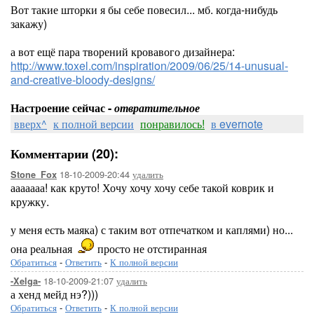
Вот такие шторки я бы себе повесил... мб. когда-нибудь
закажу)
а вот ещё пара творений кровавого дизайнера:
http://www.toxel.com/inspiration/2009/06/25/14-unusual-
and-creative-bloody-designs/
Настроение сейчас -
отвратительное
вверх^
к полной версии
понравилось!
в evernote
Комментарии (20):
18-10-2009-20:44
удалить
Stone_Fox
ааааааа! как круто! Хочу хочу хочу себе такой коврик и
кружку.
у меня есть маяка) с таким вот отпечатком и каплями) но...
она реальная
просто не отстиранная
Обратиться
-
Ответить
-
К полной версии
18-10-2009-21:07
удалить
-Xelga-
а хенд мейд нэ?)))
Обратиться
-
Ответить
-
К полной версии