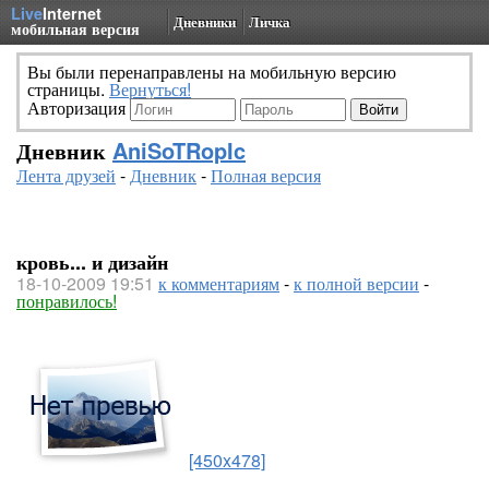
Live
Internet
Дневники
Личка
мобильная версия
Вы были перенаправлены на мобильную версию
страницы.
Вернуться!
Авторизация
Дневник
AniSoTRopIc
Лента друзей
-
Дневник
-
Полная версия
кровь... и дизайн
18-10-2009 19:51
к комментариям
-
к полной версии
-
понравилось!
[450x478]