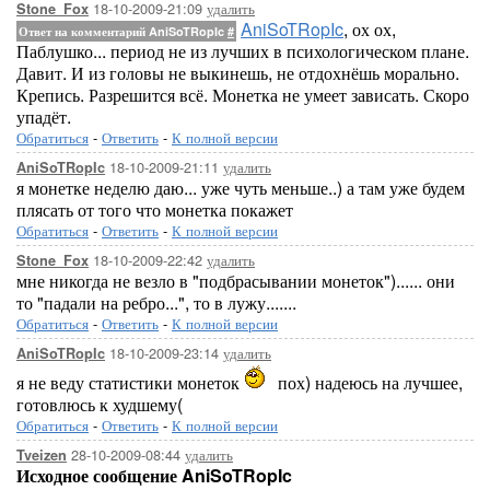
18-10-2009-21:09
удалить
Stone_Fox
AniSoTRopIc
, ох ох,
Ответ на комментарий AniSoTRopIc
#
Паблушко... период не из лучших в психологическом плане.
Давит. И из головы не выкинешь, не отдохнёшь морально.
Крепись. Разрешится всё. Монетка не умеет зависать. Скоро
упадёт.
Обратиться
-
Ответить
-
К полной версии
18-10-2009-21:11
удалить
AniSoTRopIc
я монетке неделю даю... уже чуть меньше..) а там уже будем
плясать от того что монетка покажет
Обратиться
-
Ответить
-
К полной версии
18-10-2009-22:42
удалить
Stone_Fox
мне никогда не везло в "подбрасывании монеток")...... они
то "падали на ребро...", то в лужу.......
Обратиться
-
Ответить
-
К полной версии
18-10-2009-23:14
удалить
AniSoTRopIc
я не веду статистики монеток
пох) надеюсь на лучшее,
готовлюсь к худшему(
Обратиться
-
Ответить
-
К полной версии
28-10-2009-08:44
удалить
Tveizen
Исходное сообщение AniSoTRopIc