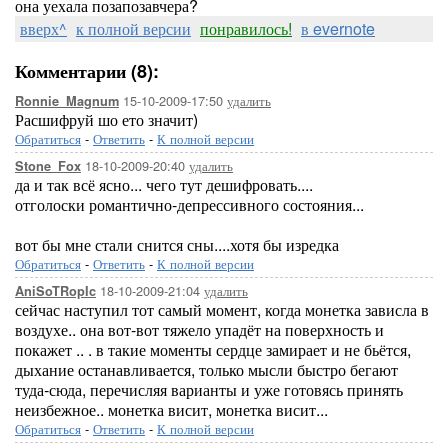
она уехала позапозавчера?
вверх^
к полной версии
понравилось!
в evernote
Комментарии (8):
15-10-2009-17:50
удалить
Ronnie_Magnum
Расшифруй шо ето значит)
Обратиться
-
Ответить
-
К полной версии
18-10-2009-20:40
удалить
Stone_Fox
да и так всё ясно... чего тут дешифровать....
отголоски романтично-депрессивного состояния...
вот бы мне стали снится сны....хотя бы изредка
Обратиться
-
Ответить
-
К полной версии
18-10-2009-21:04
удалить
AniSoTRopIc
сейчас наступил тот самый момент, когда монетка зависла в
воздухе.. она вот-вот тяжело упадёт на поверхность и
покажет .. . в такие моменты сердце замирает и не бьётся,
дыхание останавливается, только мысли быстро бегают
туда-сюда, перечисляя варианты и уже готовясь принять
неизбежное.. монетка висит, монетка висит...
Обратиться
-
Ответить
-
К полной версии