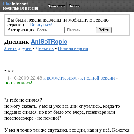
Live
Internet
Дневники
Личка
мобильная версия
Вы были перенаправлены на мобильную версию
страницы.
Вернуться!
Авторизация
Дневник
AniSoTRopIc
Лента друзей
-
Дневник
-
Полная версия
* * *
11-10-2009 22:48
к комментариям
-
к полной версии
-
понравилось!
"я тебе не снился?
не могу сказать. у меня уже все дни спутались.. когда-то
недавно снился, но вот было это вчера, позавчера или
позапозавчера - не помню)"
У меня точно так же спутались все дни, как и у неё. Кажется