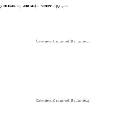
во главе организма)... главнее сердца....
Ответить
С цитатой
В цитатник
Ответить
С цитатой
В цитатник