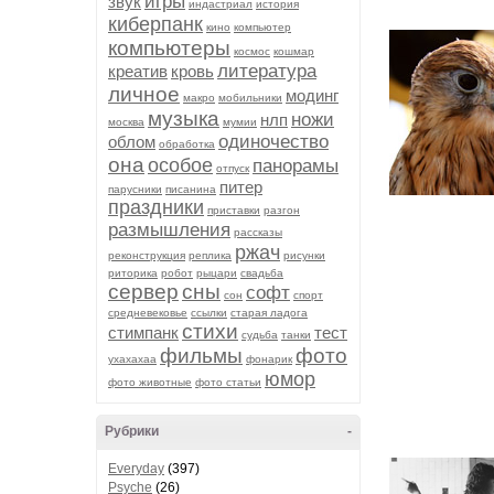
игры
звук
индастриал
история
киберпанк
кино
компьютер
компьютеры
космос
кошмар
литература
креатив
кровь
личное
модинг
макро
мобильники
музыка
ножи
нлп
москва
мумии
одиночество
облом
обработка
она
особое
панорамы
отпуск
питер
парусники
писанина
праздники
приставки
разгон
размышления
рассказы
ржач
реконструкция
реплика
рисунки
риторика
робот
рыцари
свадьба
сервер
сны
софт
сон
спорт
средневековье
ссылки
старая ладога
стихи
стимпанк
тест
судьба
танки
фильмы
фото
ухахахаа
фонарик
юмор
фото животные
фото статьи
Рубрики
-
Everyday
(397)
Psyche
(26)