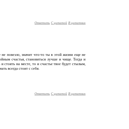
Ответить
С цитатой
В цитатник
 не повезло, значит что-то ты в этой жизни еще не
тойным счастья, становиться лучше и чище. Тогда и
и стоять на месте, то и счастье твое будет стылым,
ать всегда стоит с себя.
Ответить
С цитатой
В цитатник