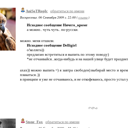
AniSoTRopIc
обратиться по имени
Воскресенье, 06 Сентября 2009 г. 22:00 (
ссылка
)
Исходное сообщение Ничего_кроме
а можно.. чуть чуть.. по-русски.
можно. меня отшили.
Исходное сообщение Delligirl
о!коллега))
предлагаю встретиться и выпить по этому поводу)
*не отчаивайся...когда-нибудь и на нашей улице будет праздне
ахах)) можно выпить =) я завтра свободен) выбирай место и врем
плакаться..))
в принципе я уже не отчаиваюсь, и не откофеваюсь, просто устал у
Stone_Fox
обратиться по имени