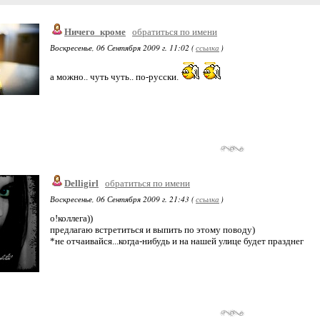
Ничего_кроме
обратиться по имени
Воскресенье, 06 Сентября 2009 г. 11:02 (
ссылка
)
а можно.. чуть чуть.. по-русски.
Delligirl
обратиться по имени
Воскресенье, 06 Сентября 2009 г. 21:43 (
ссылка
)
о!коллега))
предлагаю встретиться и выпить по этому поводу)
*не отчаивайся...когда-нибудь и на нашей улице будет празднег