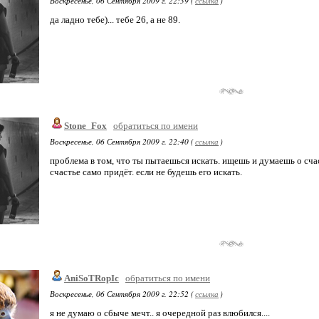
Воскресенье, 06 Сентября 2009 г. 22:39 (
ссылка
)
да ладно тебе)... тебе 26, а не 89.
Stone_Fox
обратиться по имени
Воскресенье, 06 Сентября 2009 г. 22:40 (
ссылка
)
проблема в том, что ты пытаешься искать. ищешь и думаешь о счас
счастье само придёт. если не будешь его искать.
AniSoTRopIc
обратиться по имени
Воскресенье, 06 Сентября 2009 г. 22:52 (
ссылка
)
я не думаю о сбыче мечт.. я очередной раз влюбился....