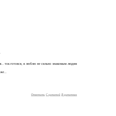
г
я... ток готовся, я люблю не сильно знакомым людям
же...
Ответить
С цитатой
В цитатник