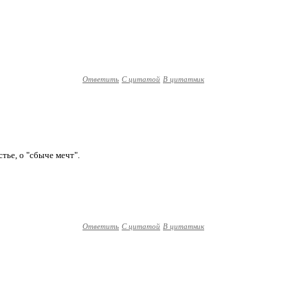
Ответить
С цитатой
В цитатник
тье, о "сбыче мечт".
Ответить
С цитатой
В цитатник