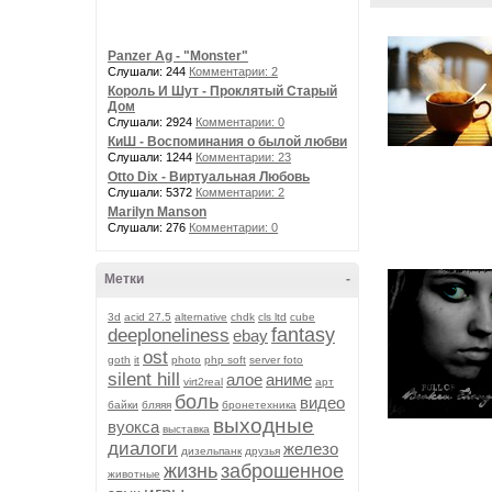
Panzer Ag - "Monster"
Слушали: 244
Комментарии: 2
Король И Шут - Проклятый Старый
Дом
Слушали: 2924
Комментарии: 0
КиШ - Воспоминания о былой любви
Слушали: 1244
Комментарии: 23
Otto Dix - Виртуальная Любовь
Слушали: 5372
Комментарии: 2
Marilyn Manson
Слушали: 276
Комментарии: 0
Метки
-
3d
acid 27.5
alternative
chdk
cls ltd
cube
fantasy
deeploneliness
ebay
ost
goth
it
photo
php soft
server foto
silent hill
алое
аниме
virt2real
арт
боль
видео
байки
бляяя
бронетехника
выходные
вуокса
выставка
диалоги
железо
дизельпанк
друзья
жизнь
заброшенное
животные