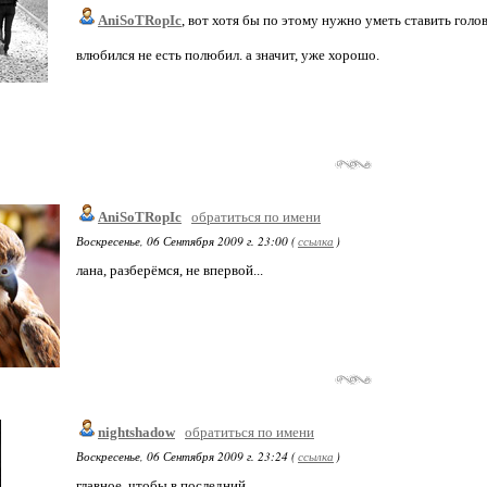
AniSoTRopIc
, вот хотя бы по этому нужно уметь ставить голову 
влюбился не есть полюбил. а значит, уже хорошо.
AniSoTRopIc
обратиться по имени
Воскресенье, 06 Сентября 2009 г. 23:00 (
ссылка
)
лана, разберёмся, не впервой...
nightshadow
обратиться по имени
Воскресенье, 06 Сентября 2009 г. 23:24 (
ссылка
)
главное, чтобы в последний.