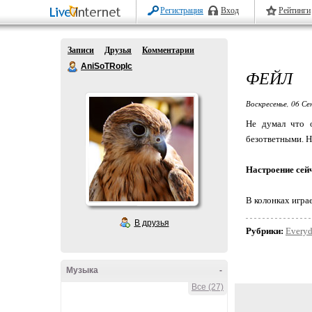
Регистрация
Вход
Рейтинги
Записи
Друзья
Комментарии
AniSoTRopIc
ФЕЙЛ
Воскресенье, 06 Се
Не думал что о
безответными. Н
Настроение сей
В колонках игра
В друзья
Рубрики:
Every
Музыка
-
Все (27)