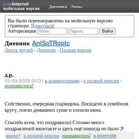
Live
Internet
Дневники
Личка
мобильная версия
Вы были перенаправлены на мобильную версию
страницы.
Вернуться!
Авторизация
Дневник
AniSoTRopIc
Лента друзей
-
Дневник
-
Полная версия
д.р.
03-09-2009 00:01
к комментариям
-
к полной версии
-
понравилось!
Собственно, очередная годовщина. Посидели в семейном
кругу, поели домашних суши и попили вина.
Спасибо всем, что поздравили) Столько много
поздравлений вконтакте и здесь ещё никогда не было :Р
вверх^
к полной версии
понравилось!
в evernote