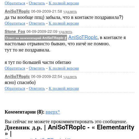
Обратиться
-
Ответить
-
К полной версии
06-09-2009-21:58
удалить
AniSoTRopIc
да ты вообще ппц) забыла, что в контакте поздравила?)
Обратиться
-
Ответить
-
К полной версии
06-09-2009-22:09
удалить
Stone_Fox
AniSoTRopIc
, в контакте я
Ответ на комментарий AniSoTRopIc
#
настолько отрывисто бываю, что ничё не помню.
тут то не поздравила.
я тут по большей части обитаю
Обратиться
-
Ответить
-
К полной версии
06-09-2009-22:54
удалить
AniSoTRopIc
ясно) спасибо)
Обратиться
-
Ответить
-
К полной версии
Комментарии (8):
вверх^
Вы сейчас не можете прокомментировать это сообщение.
Дневник д.р. | AniSoTRopIc - « Elementarity
» |