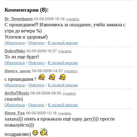
Комментарии (8):
03-09-2009-16:16
удалить
Dr_Tenenbaum
С прошедшим!!! Извиняюсь за опаздание, учёба замаяла с
утра до вечера %)
Успехов и здоровья!)
Обратиться
-
Ответить
-
К полной версии
03-09-2009-16:37
удалить
Dubroffsky
То ли еще будет!
Обратиться
-
Ответить
-
К полной версии
04-09-2009-14:37
удалить
Ничего_кроме
с прошедшим !
Обратиться
-
Ответить
-
К полной версии
06-09-2009-09:55
удалить
AniSoTRopIc
спасибо)
Обратиться
-
Ответить
-
К полной версии
06-09-2009-12:18
удалить
Stone_Fox
хахаха))) опять я прокакала ещё одну дату)))) прости
пожалуйста)))
поздравляю)