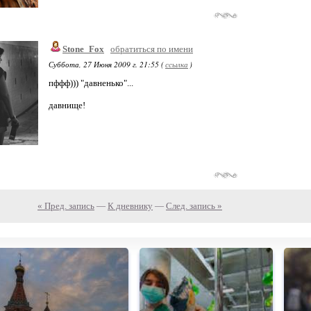
Stone_Fox
обратиться по имени
Суббота, 27 Июня 2009 г. 21:55 (
ссылка
)
пффф))) "давненько"...
давнище!
« Пред. запись
—
К дневнику
—
След. запись »