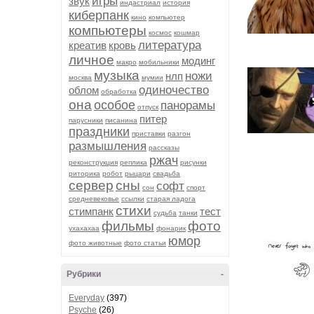
игры
звук
индастриал
история
киберпанк
кино
компьютер
компьютеры
космос
кошмар
литература
креатив
кровь
личное
модинг
макро
мобильники
музыка
ножи
нлп
москва
мумии
одиночество
облом
обработка
она
особое
панорамы
отпуск
питер
парусники
писанина
праздники
приставки
разгон
размышления
рассказы
ржач
реконструкция
реплика
рисунки
риторика
робот
рыцари
свадьба
сервер
сны
софт
сон
спорт
средневековье
ссылки
старая ладога
стихи
стимпанк
тест
судьба
танки
фильмы
фото
ухахахаа
фонарик
юмор
фото животные
фото статьи
Рубрики
-
Everyday
(397)
Psyche
(26)