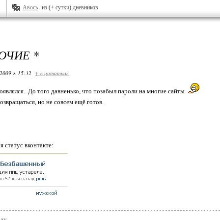
Авось
из (+ сутки) дневников
ОЧИЕ *
2009 г. 15:32
+ в цитатник
оявлялся.. До того давненько, что позабыл пароли на многие сайты
озвращаться, но не совсем ещё готов.
я статус вконтакте:
day