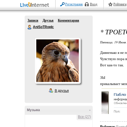
Регистрация
Вход
Рейтинги
Записи
Друзья
Комментарии
AniSoTRopIc
* ТРОЕТ
Пятница, 19 Июня 
Давненько я не п
Чувствую пора в
Вот как-то так.
ЗЫ
прикалывает мен
В друзья
Музыка
-
Все (27)
Рубрики:
Every