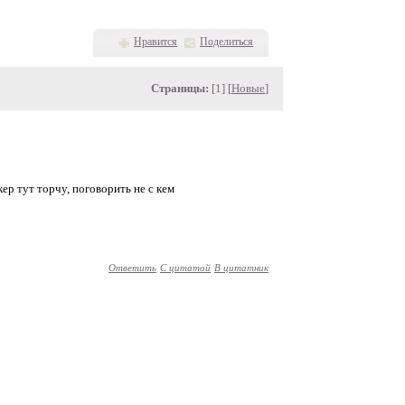
Нравится
Поделиться
Страницы:
[1] [
Новые
]
кер тут торчу, поговорить не с кем
Ответить
С цитатой
В цитатник