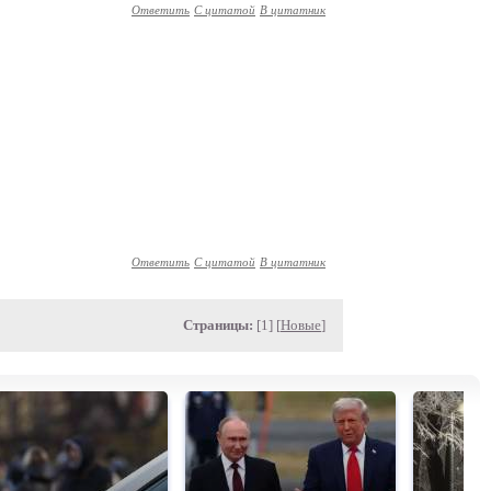
Ответить
С цитатой
В цитатник
Ответить
С цитатой
В цитатник
Страницы:
[1] [
Новые
]