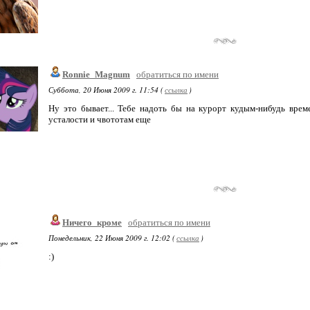
Ronnie_Magnum
обратиться по имени
Суббота, 20 Июня 2009 г. 11:54 (
ссылка
)
Ну это бывает... Тебе надоть бы на курорт кудым-нибудь врем
усталости и чвототам еще
Ничего_кроме
обратиться по имени
Понедельник, 22 Июня 2009 г. 12:02 (
ссылка
)
:)