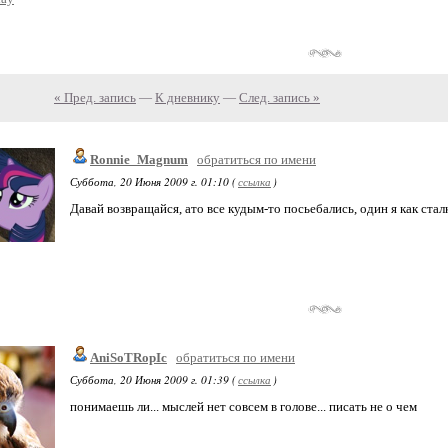
« Пред. запись
—
К дневнику
—
След. запись »
Ronnie_Magnum
обратиться по имени
Суббота, 20 Июня 2009 г. 01:10 (
ссылка
)
Давай возвращайся, ато все кудым-то посьебались, один я как стал
AniSoTRopIc
обратиться по имени
Суббота, 20 Июня 2009 г. 01:39 (
ссылка
)
понимаешь ли... мыслей нет совсем в голове... писать не о чем