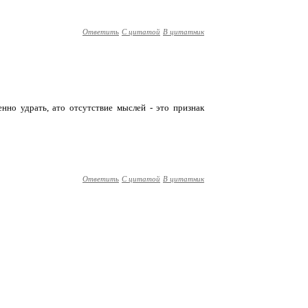
Ответить
С цитатой
В цитатник
енно удрать, ато отсутствие мыслей - это признак
Ответить
С цитатой
В цитатник