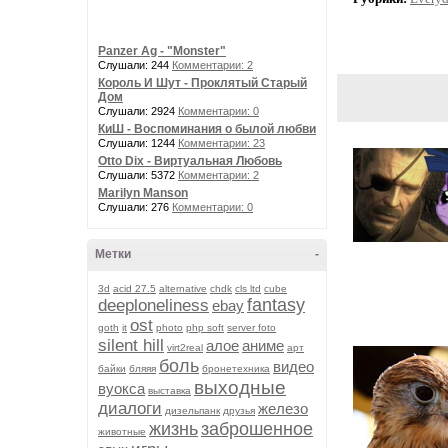
Panzer Ag - "Monster"
Слушали: 244
Комментарии: 2
Король И Шут - Проклятый Старый
Дом
Слушали: 2924
Комментарии: 0
КиШ - Воспоминания о былой любви
Слушали: 1244
Комментарии: 23
Otto Dix - Виртуальная Любовь
Слушали: 5372
Комментарии: 2
Marilyn Manson
Слушали: 276
Комментарии: 0
Метки
-
3d
acid 27.5
alternative
chdk
cls ltd
cube
fantasy
deeploneliness
ebay
ost
goth
it
photo
php soft
server foto
silent hill
алое
аниме
virt2real
арт
боль
видео
байки
бляяя
бронетехника
выходные
вуокса
выставка
диалоги
железо
дизельпанк
друзья
жизнь
заброшенное
животные