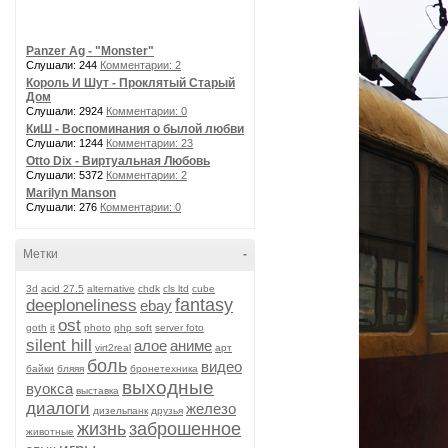
Panzer Ag - "Monster"
Слушали: 244
Комментарии: 2
Король И Шут - Проклятый Старый
Дом
Слушали: 2924
Комментарии: 0
КиШ - Воспоминания о былой любви
Слушали: 1244
Комментарии: 23
Otto Dix - Виртуальная Любовь
Слушали: 5372
Комментарии: 2
Marilyn Manson
Слушали: 276
Комментарии: 0
Метки
-
3d
acid 27.5
alternative
chdk
cls ltd
cube
fantasy
deeploneliness
ebay
ost
goth
it
photo
php soft
server foto
silent hill
алое
аниме
virt2real
арт
боль
видео
байки
бляяя
бронетехника
выходные
вуокса
выставка
диалоги
железо
дизельпанк
друзья
жизнь
заброшенное
животные