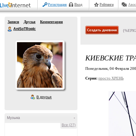
Регистрация
Вход
Рейтинги
Авос
Записи
Друзья
Комментарии
AniSoTRopIc
{%EPI
КИЕВСКИЕ ТР
Понедельник, 04 Февраля 2008
Серия:
просто ХРЕНЬ
В друзья
Музыка
-
Все (27)