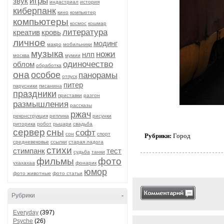
игры
звук
индастриал
история
киберпанк
кино
компьютер
компьютеры
космос
кошмар
литература
креатив
кровь
личное
модинг
макро
мобильники
музыка
ножи
нлп
москва
мумии
одиночество
облом
обработка
она
особое
панорамы
отпуск
питер
парусники
писанина
праздники
приставки
разгон
размышления
рассказы
ржач
реконструкция
реплика
рисунки
риторика
робот
рыцари
свадьба
сервер
сны
софт
сон
спорт
Рубрики:
Город
средневековье
ссылки
старая ладога
стихи
стимпанк
тест
судьба
танки
фильмы
фото
ухахахаа
фонарик
юмор
фото животные
фото статьи
Рубрики
-
Everyday
(397)
Psyche
(26)