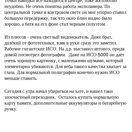
Точки наводки все находятся в центре, тоже абсолютно
неудобно. Не очень понятна работа экспозамера. По
центральной точке в контровом свете он мне упорно ставил
большую передержку, так что окно блин видно было
хорошо, а батя на его фоне стал черным силуэтом.
Из плюсов - очень светлый видоискатель. Даже брат,
далёкий от фототехники, взяв в руки сразу это заметил.
Рабочие гигантские ИСО. На д.р. выставил автоисо, придя
домой посмотрел фотографии. Даже на ИСО 5000 он даёт
очень хорошую картинку, с маленькими шумами, который
элементарно убиваются. Для веба такого качества хватает за
глаза. Для нормальной полиграфии конечно нужно ИСО
меньше ставить.
Сегодня с утра начал убираться на хате, и нашел таки
злосчастный переходник. Осталось купить нормальную
карту памяти, дополнительные аккумуляторы и батарейную
ручку.