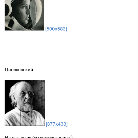
[500x583]
Циолковский.
[377x433]
Ну и дальше без комментариев )