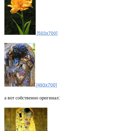
[503x700]
[493x700]
а вот собственно оригинал: