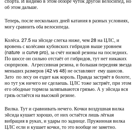
спорта. И видимо в этом обзоре чуток другой велосипед, но
об этом дальше.
Теперь, после нескольких дней катания в разных условиях,
могу сравнить оба велосипеда.
Колёса. 27.5 на эйсиде слегка ниже, чем 28 на ЦЛС, и
вровень с колёсами кубовских гибридов выше уровнем
(nature и curve pro), за счёт низкой резины на последних.
По шоссе он сильно отстаёт от гибридов, тут нет никаких
сюрпризов. Агрессивная резина, и большая передняя звезда
меньших размеров (42 vs 48) не оставляют ему шансов.
Зато по лесу он ездит как король. Правда застряёт в болоте,
но тут уж ничего не сделаешь. ЦЛС тоже застряёт, при этом
его ободные тормоза заляпываются грязью. А у эйсида вся
грязь остаётся на высокой резине.
Вилка. Тут и сравнивать нечего. Кочки воздушная вилка
эйсида кушает хорошо, от них остаётся лишь лёгкая
вибрация в руках, и удары по заднице. Пружинная вилка
ЦЛС если и кушает кочки, то это вообще не заметно.