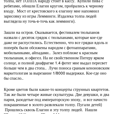
толпа, нет ТОЛПА народу стоит в кассу. Купили пива с
ребятами, обошли Елагин кругом, пробрались к черному
входу. Мост от крестовского к елагину мне напомнил
зарисовку из игры Лемминги. Издалека толпа людей
выглядела ну точь-в-точь как лемминги).
Зашли на остров. Оказывается, фестивалем тюльпанов
назвали с десяток грядок с тюльпанами, которые кое-где
даже не распустились. Естественно, что все грядки вдоль и
поперёк были обсижены народом с фотоаппаратами,
мобильниками, айпадами.. Залез поближе к красным
тюльпанам, и офигел. На не свойственном Питеру ярком
солнце, и полной диафрагме 1.4 фотег мне выдал пересвет
больше чем в два стопа.. Лучи поноса сраным кеноновским
маркетологам за вырезание 1/8000 выдержки. Кое-где оно
бы спасло..
Кроме цветов были какие-то концерты струнных квартетов.
Так же были четыре живые скульптуры. Две девушки, и два
парня, разодетые под императорскую эпоху, и все начисто
покрашенные в золото развлекали толпу. Пугали детей)
Прошлись сквозь Елагин и эту толпу людей. Нашли