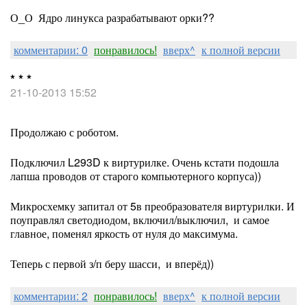
О_О Ядро линукса разрабатывают орки??
комментарии: 0
понравилось!
вверх^
к полной версии
* * *
21-10-2013 15:52
Продолжаю с роботом.
Подключил L293D к виртурилке. Очень кстати подошла
лапша проводов от старого компьютерного корпуса))
Микросхемку запитал от 5в преобразователя виртурилки. И
поуправлял светодиодом, включил/выключил, и самое
главное, поменял яркость от нуля до максимума.
Теперь с первой з/п беру шасси, и вперёд))
комментарии: 2
понравилось!
вверх^
к полной версии