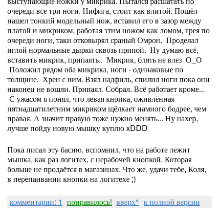
выступающие ножки у микрика. Пытался расшатать по
очереди все три ноги. Нифига, стоит как влитой. Пошёл
нашел тонкий модельный нож, вставил его в зазор между
платой и микриком, работая этим ножом как ломом, грея по
очереди ноги, таки отковырял сраный Омрон. Проделал
иглой нормальные дырки сквозь припой. Ну думаю всё,
вставить микрик, припаять.. Микрик, блять не влез О_О
Положил рядом оба микрика, ноги - одинаковые по
толщине. Хрен с ним. Взял надфиль, спилил ноги пока они
наконец не вошли. Припаял. Собрал. Всё работает кроме...
С ужасом я понял, что левая кнопка, оживлённая
пятнадцатилетним микриком щёлкает намного бодрее, чем
правая. А значит правую тоже нужно менять... Ну нахер,
лучше пойду новую мышку куплю xDDD
Пока писал эту басню, вспомнил, что на работе лежит
мышка, как раз логитех, с нерабочей кнопкой. Которая
больше не продаётся в магазинах. Что же, удачи тебе, Коля,
в перепаивании кнопки на логитехе ;)
комментарии: 1
понравилось!
вверх^
к полной версии