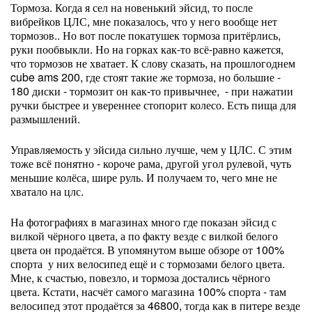
Тормоза. Когда я сел на новенький эйсид, то после
вибрейков ЦЛС, мне показалось, что у него вообще нет
тормозов.. Но вот после покатушек тормоза притёрлись,
руки пообвыкли. Но на горках как-то всё-равно кажется,
что тормозов не хватает. К слову сказать, на прошлогоднем
cube ams 200, где стоят такие же тормоза, но большие -
180 диски - тормозит он как-то привычнее, - при нажатии
ручки быстрее и увереннее стопорит колесо. Есть пища для
размышлений.
Управляемость у эйсида сильно лучше, чем у ЦЛС. С этим
тоже всё понятно - короче рама, другой угол рулевой, чуть
меньшие колёса, шире руль. И получаем то, чего мне не
хватало на цлс.
На фотографиях в магазинах много где показан эйсид с
вилкой чёрного цвета, а по факту везде с вилкой белого
цвета он продаётся. В упомянутом выше обзоре от 100%
спорта у них велосипед ещё и с тормозами белого цвета.
Мне, к счастью, повезло, и тормоза достались чёрного
цвета. Кстати, насчёт самого магазина 100% спорта - там
велосипед этот продаётся за 46800, тогда как в питере везде