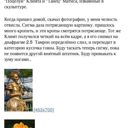
"Поцелуй" Климта и "Танец" Матиса, изваянные в
скульптуре.
Когда пришел домой, скачал фотографии, у меня челюсть
отвисла. Сигма дала потрясающую картинку. пришлось
много кропить, и эти кропы смотрятся потрясающе. Тот же
Климт получился четкий на всём кадре, а я его снимал на
диафрагме 2.5 Тамрон определённо слил, и переходит в
категорию кусочка говна. Буду таскать теперь сигму, пока
не появится другой внятный штатник. Буду привыкать к
зуму ногами..
[463x700]