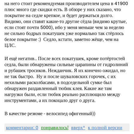
на него стоит рекомендуемая производителем цена в 41900
плюс много где скидки есть. В обзоре у них сказано, что
покрытие на седле крепкое, и будет держаться долго.
Видимо, они ставят какие-то другие сёдла (видимо крутые,
если стоят почти 5000), ибо у меня меньше чем за неделю
не сильно бодрых покатушек уже нормально так стёрлось
белое покрытие :) Седло, кстати, заметно жёще, чем на
ЦЛС.
И ещё негатив.. После всех покатушек, кроме потёртостей
седла, были обнаружены сильные царапины от гидролиний
и рубашек тросиков. Нежданчик. Я их конечно ожидал, но
не так быстро. Ну и после шуваловских горочек, с их
нехилыми расколбасами, в подседельной сумке был
обнаружен раздавленный тюбик клея. Какие же там
нагрузки были, если тюбик реально расплющило между
инструментами, а их покоцало друг о друга.
В качестве резюме - велосипед офигенный))
комментарии: 0
понравилось!
вверх^
к полной версии