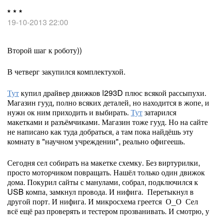
* * *
19-10-2013 22:00
Второй шаг к роботу))
В четверг закупился комплектухой.
Тут
купил драйвер движков l293D плюс всякой рассыпухи.
Магазин гууд, полно всяких деталей, но находится в жопе, и
нужн ок ним приходить и выбирать.
Тут
затарился
макетками и разъёмчиками. Магазин тоже гууд. Но на сайте
не написано как туда добраться, а там пока найдёшь эту
комнату в "научном учреждении", реально офигеешь.
Сегодня сел собирать на макетке схемку. Без виртурилки,
просто моторчиком повращать. Нашёл только один движок
дома. Покурил сайты с манулами, собрал, подключился к
USB компа, замкнул провода. И нифига. Перетыкнул в
другой порт. И нифига. И микросхема греется О_О Сел
всё ещё раз проверять и тестером прозванивать. И смотрю, у