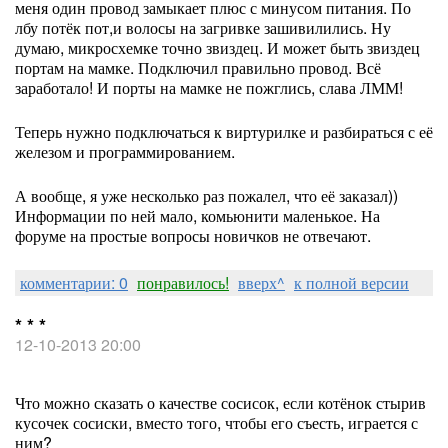
меня один провод замыкает плюс с минусом питания. По
лбу потёк пот,и волосы на загривке зашивилились. Ну
думаю, микросхемке точно звиздец. И может быть звиздец
портам на мамке. Подключил правильно провод. Всё
заработало! И порты на мамке не пожглись, слава ЛММ!
Теперь нужно подключаться к виртурилке и разбираться с её
железом и программированием.
А вообще, я уже несколько раз пожалел, что её заказал))
Информации по ней мало, комьюнити маленькое. На
форуме на простые вопросы новичков не отвечают.
комментарии: 0
понравилось!
вверх^
к полной версии
* * *
12-10-2013 20:00
Что можно сказать о качестве сосисок, если котёнок стырив
кусочек сосиски, вместо того, чтобы его съесть, играется с
ним?