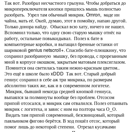
Так вот. Разобрал несчастного грызуна. Чтобы добраться до
микропереключателя кнопки пришлось мышь полностью
разобрать. Узрел там обычный микрик. Omron, маде ин
чайна, мать её. Окей, думаю, этот в помойку, напаю другой.
Только донора найду. Обыскал всю хату, ничего не нашел.
Вспомнил только, что одну свою старую мышку отнёс на
работу, остальные повыкидывал. Полез к бате в
компьютерные коробки, и вытащил бренные останки от
шариковой genius netscroll+. Спасибо бате-плюшкину, что
сохранил разобранную мышку, без провода, с прорезанным
мной в корпусе окошком, закрытым матовым плексиглазом.
Помнится она светилась таким нежно-красным цветом..
Это ещё в школе было xDDD Так вот. Старый добрый
гениус сохранил в себе аж три микрика, по размерам
абсолютно таких же, как и в современном логитехе.
Микрик, бывший некогда средней кнопкой гениуса,
выпаялся за полминуты вообще без проблем. Отсосом
припой отсосался, и микрик сам отвалился. Полез отпаивать
микрик с логитеха, и завис с ним на полтора часа О_О.
Видать там припой современный, безсвинцовый, который
паяльником фигово берётся. В ход пошёл отсос, который
помог лишь до некоторой степени. Отрезал кусачками