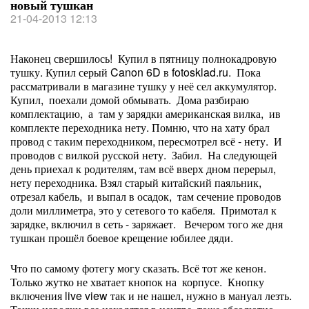
новый тушкан
21-04-2013 12:13
Наконец свершилось! Купил в пятницу полнокадровую
тушку. Купил серый Canon 6D в fotosklad.ru. Пока
рассматривали в магазине тушку у неё сел аккумулятор.
Купил, поехали домой обмывать. Дома разбираю
комплектацию, а там у зарядки американская вилка, ив
комплекте переходника нету. Помню, что на хату брал
провод с таким переходником, пересмотрел всё - нету. И
проводов с вилкой русской нету. Забил. На следующей
день приехал к родителям, там всё вверх дном перерыл,
нету переходника. Взял старый китайский паяльник,
отрезал кабель, и выпал в осадок, там сечение проводов
доли миллиметра, это у сетевого то кабеля. Примотал к
зарядке, включил в сеть - заряжает. Вечером того же дня
тушкан прошёл боевое крещение юбилее дяди.
Что по самому фотегу могу сказать. Всё тот же кенон.
Только жутко не хватает кнопок на корпусе. Кнопку
включения live view так и не нашел, нужно в мануал лезть.