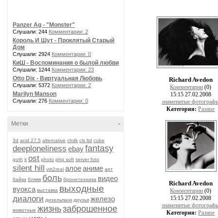
Panzer Ag - "Monster"
Слушали: 244
Комментарии: 2
Король И Шут - Проклятый Старый
Дом
Слушали: 2924
Комментарии: 0
КиШ - Воспоминания о былой любви
Слушали: 1244
Комментарии: 23
Otto Dix - Виртуальная Любовь
Richard Avedon
Слушали: 5372
Комментарии: 2
Комментарии
(0)
Marilyn Manson
15:15 27.02.2008
Слушали: 276
Комментарии: 0
знаменитые фотограф
Категория:
Разное
Метки
-
3d
acid 27.5
alternative
chdk
cls ltd
cube
fantasy
deeploneliness
ebay
ost
goth
it
photo
php soft
server foto
silent hill
алое
аниме
virt2real
арт
боль
видео
байки
бляяя
бронетехника
Richard Avedon
выходные
вуокса
выставка
Комментарии
(0)
диалоги
железо
15:15 27.02.2008
дизельпанк
друзья
знаменитые фотограф
жизнь
заброшенное
животные
Категория:
Разное