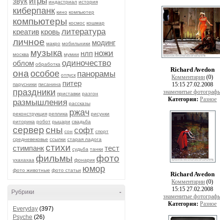
игры
звук
индастриал
история
киберпанк
кино
компьютер
компьютеры
космос
кошмар
литература
креатив
кровь
личное
модинг
макро
мобильники
музыка
ножи
нлп
москва
мумии
одиночество
облом
обработка
Richard Avedon
она
особое
панорамы
отпуск
Комментарии
(0)
питер
15:15 27.02.2008
парусники
писанина
праздники
знаменитые фотограф
приставки
разгон
Категория:
Разное
размышления
рассказы
ржач
реконструкция
реплика
рисунки
риторика
робот
рыцари
свадьба
сервер
сны
софт
сон
спорт
средневековье
ссылки
старая ладога
стихи
стимпанк
тест
судьба
танки
фильмы
фото
ухахахаа
фонарик
юмор
фото животные
фото статьи
Richard Avedon
Комментарии
(0)
15:15 27.02.2008
Рубрики
-
знаменитые фотограф
Категория:
Разное
Everyday
(397)
Psyche
(26)