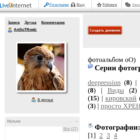
Регистрация
Вход
Рейтинги
Авос
Записи
Друзья
Комментарии
AniSoTRopIc
фотоальбом оО)
Серии фотог
deepression
(
8
) 
(
8
) |
Виды
(
2
)
(
15
) |
кировский
В друзья
(
3
) |
просто ХРЕ
Музыка
-
Фотографии
Все (27)
[1]
2
3
4