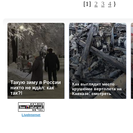
[1]
2
3
4
}
Такую зиму в России
Как выглядит место
никто не ждал: как
крушение вертолета на
так?!
Кавказе: смотреть
LiveInternet