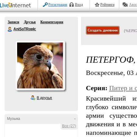
Регистрация
Вход
Рейтинги
Авос
Записи
Друзья
Комментарии
AniSoTRopIc
{%EPI
ПЕТЕРГОФ,
Воскресенье, 03 А
Серия:
Питер и 
Красивейший и
В друзья
глубоко символи
армии существо
Музыка
-
движения и в ме
Все (27)
напоминающие пи