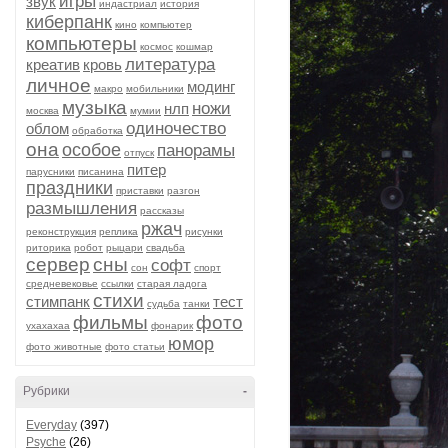
игры
звук
индастриал
история
киберпанк
кино
компьютер
компьютеры
космос
кошмар
литература
креатив
кровь
личное
модинг
макро
мобильники
музыка
ножи
нлп
москва
мумии
одиночество
облом
обработка
она
особое
панорамы
отпуск
питер
парусники
писанина
праздники
приставки
разгон
размышления
рассказы
ржач
реконструкция
реплика
рисунки
риторика
робот
рыцари
свадьба
сервер
сны
софт
сон
спорт
средневековье
ссылки
старая ладога
стихи
стимпанк
тест
судьба
танки
фильмы
фото
ухахахаа
фонарик
юмор
фото животные
фото статьи
Рубрики
-
Everyday
(397)
Psyche
(26)