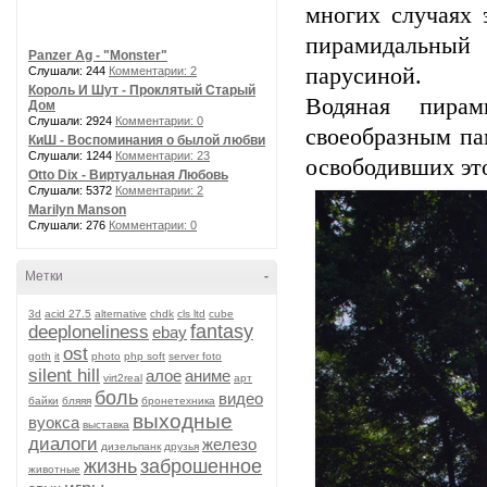
многих случаях 
пирамидальный 
Panzer Ag - "Monster"
парусиной.
Слушали: 244
Комментарии: 2
Король И Шут - Проклятый Старый
Водяная пирам
Дом
Слушали: 2924
Комментарии: 0
своеобразным па
КиШ - Воспоминания о былой любви
Слушали: 1244
Комментарии: 23
освободивших это
Otto Dix - Виртуальная Любовь
Слушали: 5372
Комментарии: 2
Marilyn Manson
Слушали: 276
Комментарии: 0
Метки
-
3d
acid 27.5
alternative
chdk
cls ltd
cube
fantasy
deeploneliness
ebay
ost
goth
it
photo
php soft
server foto
silent hill
алое
аниме
virt2real
арт
боль
видео
байки
бляяя
бронетехника
выходные
вуокса
выставка
диалоги
железо
дизельпанк
друзья
жизнь
заброшенное
животные