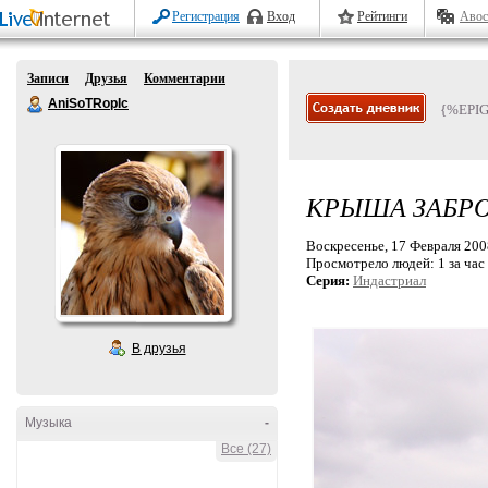
Регистрация
Вход
Рейтинги
Авос
Записи
Друзья
Комментарии
AniSoTRopIc
{%EPI
КРЫША ЗАБР
Воскресенье, 17 Февраля 2008
Просмотрело людей:
1 за час
Серия:
Индастриал
В друзья
Музыка
-
Все (27)