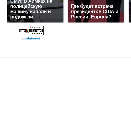
СМИ: В Химках на
полицейскую
Где будет встреча
машину напали и
президентов США и
подожгли.
России: Европа?
LiveInternet