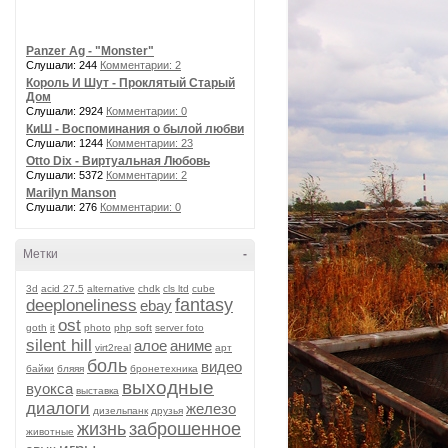
Panzer Ag - "Monster"
Слушали: 244
Комментарии: 2
Король И Шут - Проклятый Старый
Дом
Слушали: 2924
Комментарии: 0
КиШ - Воспоминания о былой любви
Слушали: 1244
Комментарии: 23
Otto Dix - Виртуальная Любовь
Слушали: 5372
Комментарии: 2
Marilyn Manson
Слушали: 276
Комментарии: 0
Метки
-
3d
acid 27.5
alternative
chdk
cls ltd
cube
fantasy
deeploneliness
ebay
ost
goth
it
photo
php soft
server foto
silent hill
алое
аниме
virt2real
арт
боль
видео
байки
бляяя
бронетехника
выходные
вуокса
выставка
диалоги
железо
дизельпанк
друзья
жизнь
заброшенное
животные