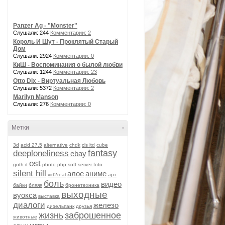
Panzer Ag - "Monster"
Слушали: 244
Комментарии: 2
Король И Шут - Проклятый Старый
Дом
Слушали: 2924
Комментарии: 0
КиШ - Воспоминания о былой любви
Слушали: 1244
Комментарии: 23
Otto Dix - Виртуальная Любовь
Слушали: 5372
Комментарии: 2
Marilyn Manson
Слушали: 276
Комментарии: 0
Метки
-
3d
acid 27.5
alternative
chdk
cls ltd
cube
fantasy
deeploneliness
ebay
ost
goth
it
photo
php soft
server foto
silent hill
алое
аниме
virt2real
арт
боль
видео
байки
бляяя
бронетехника
выходные
вуокса
выставка
диалоги
железо
дизельпанк
друзья
жизнь
заброшенное
животные