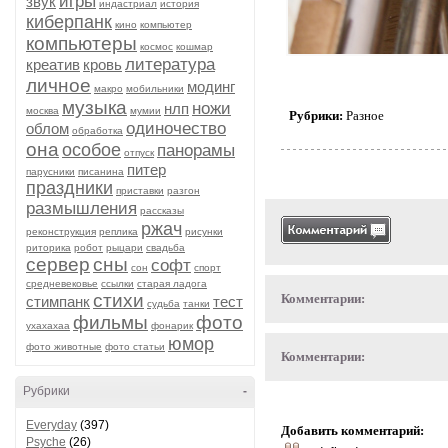
игры
звук
индастриал
история
киберпанк
кино
компьютер
компьютеры
космос
кошмар
литература
креатив
кровь
личное
модинг
макро
мобильники
музыка
ножи
нлп
москва
мумии
Рубрики:
Разное
одиночество
облом
обработка
она
особое
панорамы
отпуск
питер
парусники
писанина
праздники
приставки
разгон
размышления
рассказы
ржач
реконструкция
реплика
рисунки
риторика
робот
рыцари
свадьба
сервер
сны
софт
сон
спорт
средневековье
ссылки
старая ладога
стихи
Комментарии:
стимпанк
тест
судьба
танки
фильмы
фото
ухахахаа
фонарик
юмор
фото животные
фото статьи
Комментарии:
Рубрики
-
Everyday
(397)
Добавить комментарий:
Psyche
(26)