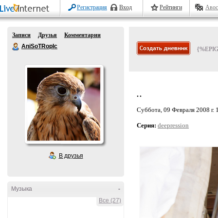
Регистрация
Вход
Рейтинги
Авос
Записи
Друзья
Комментарии
AniSoTRopIc
{%EPI
..
Суббота, 09 Февраля 2008 г. 
Серия:
deepression
В друзья
Музыка
-
Все (27)