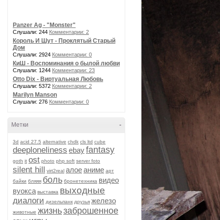
Panzer Ag - "Monster"
Слушали: 244
Комментарии: 2
Король И Шут - Проклятый Старый
Дом
Слушали: 2924
Комментарии: 0
КиШ - Воспоминания о былой любви
Слушали: 1244
Комментарии: 23
Otto Dix - Виртуальная Любовь
Слушали: 5372
Комментарии: 2
Marilyn Manson
Слушали: 276
Комментарии: 0
Метки
-
3d
acid 27.5
alternative
chdk
cls ltd
cube
fantasy
deeploneliness
ebay
ost
goth
it
photo
php soft
server foto
silent hill
алое
аниме
virt2real
арт
боль
видео
байки
бляяя
бронетехника
выходные
вуокса
выставка
диалоги
железо
дизельпанк
друзья
жизнь
заброшенное
животные