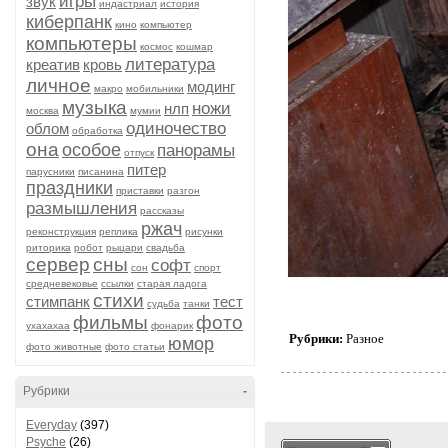
игры
звук
индастриал
история
киберпанк
кино
компьютер
компьютеры
космос
кошмар
литература
креатив
кровь
личное
модинг
макро
мобильники
музыка
ножи
нлп
москва
мумии
одиночество
облом
обработка
она
особое
панорамы
отпуск
питер
парусники
писанина
праздники
приставки
разгон
размышления
рассказы
ржач
реконструкция
реплика
рисунки
риторика
робот
рыцари
свадьба
сервер
сны
софт
сон
спорт
средневековье
ссылки
старая ладога
стихи
стимпанк
тест
судьба
танки
фильмы
фото
ухахахаа
фонарик
Рубрики:
Разное
юмор
фото животные
фото статьи
Рубрики
-
Everyday
(397)
Psyche
(26)