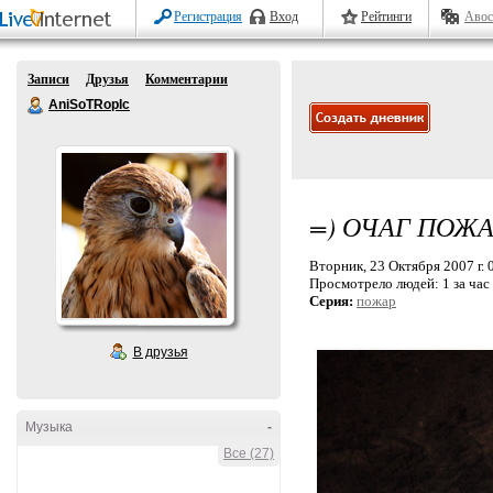
Регистрация
Вход
Рейтинги
Авос
Записи
Друзья
Комментарии
AniSoTRopIc
=) ОЧАГ ПОЖ
Вторник, 23 Октября 2007 г. 
Просмотрело людей:
1 за час
Серия:
пожар
В друзья
Музыка
-
Все (27)