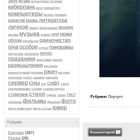
игры
звук
индастриал
история
киберпанк
кино
компьютер
компьютеры
космос
кошмар
литература
креатив
кровь
личное
модинг
макро
мобильники
музыка
ножи
нлп
москва
мумии
одиночество
облом
обработка
она
особое
панорамы
отпуск
питер
парусники
писанина
праздники
приставки
разгон
размышления
рассказы
ржач
реконструкция
реплика
рисунки
риторика
робот
рыцари
свадьба
сервер
сны
софт
сон
спорт
средневековье
ссылки
старая ладога
стихи
стимпанк
тест
судьба
танки
Рубрики:
Портрет
фильмы
фото
ухахахаа
фонарик
юмор
фото животные
фото статьи
Рубрики
-
Everyday
(397)
Psyche
(26)