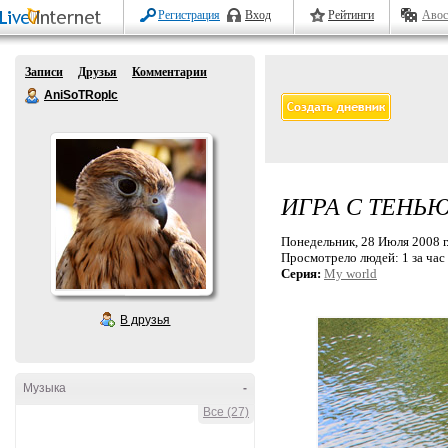
Регистрация
Вход
Рейтинги
Авос
Записи
Друзья
Комментарии
AniSoTRopIc
ИГРА С ТЕНЬ
Понедельник, 28 Июля 2008 г
Просмотрело людей:
1 за час
Серия:
My world
В друзья
Музыка
-
Все (27)