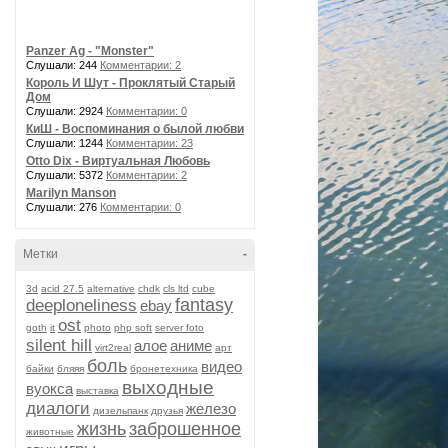
Panzer Ag - "Monster"
Слушали: 244
Комментарии: 2
Король И Шут - Проклятый Старый
Дом
Слушали: 2924
Комментарии: 0
КиШ - Воспоминания о былой любви
Слушали: 1244
Комментарии: 23
Otto Dix - Виртуальная Любовь
Слушали: 5372
Комментарии: 2
Marilyn Manson
Слушали: 276
Комментарии: 0
Метки
-
3d
acid 27.5
alternative
chdk
cls ltd
cube
fantasy
deeploneliness
ebay
ost
goth
it
photo
php soft
server foto
silent hill
алое
аниме
virt2real
арт
боль
видео
байки
бляяя
бронетехника
выходные
вуокса
выставка
диалоги
железо
дизельпанк
друзья
жизнь
заброшенное
животные