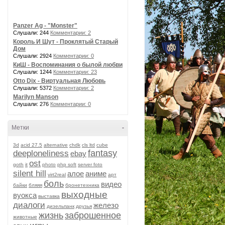
Panzer Ag - "Monster"
Слушали: 244
Комментарии: 2
Король И Шут - Проклятый Старый
Дом
Слушали: 2924
Комментарии: 0
КиШ - Воспоминания о былой любви
Слушали: 1244
Комментарии: 23
Otto Dix - Виртуальная Любовь
Слушали: 5372
Комментарии: 2
Marilyn Manson
Слушали: 276
Комментарии: 0
Метки
-
3d
acid 27.5
alternative
chdk
cls ltd
cube
fantasy
deeploneliness
ebay
ost
goth
it
photo
php soft
server foto
silent hill
алое
аниме
virt2real
арт
боль
видео
байки
бляяя
бронетехника
выходные
вуокса
выставка
диалоги
железо
дизельпанк
друзья
жизнь
заброшенное
животные