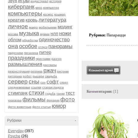
игры
звук
индастриал
история
киберпанк
кино
компьютер
компьютеры
космос
кошмар
литература
креатив
кровь
личное
модинг
макро
мобильники
музыка
ножи
нлп
москва
мумии
Рубрики:
Папарацци
одиночество
облом
обработка
она
особое
панорамы
отпуск
питер
парусники
писанина
праздники
приставки
разгон
размышления
рассказы
ржач
реконструкция
реплика
рисунки
риторика
робот
рыцари
свадьба
сервер
сны
софт
сон
спорт
средневековье
ссылки
старая ладога
Комментарии:
[1]
стихи
стимпанк
тест
судьба
танки
фильмы
фото
ухахахаа
фонарик
юмор
фото животные
фото статьи
Рубрики
-
Everyday
(397)
Psyche
(26)