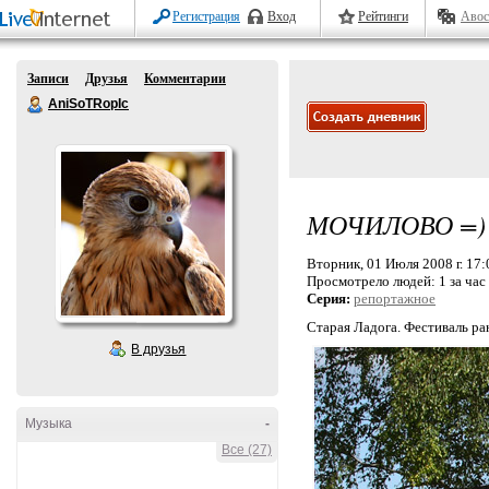
Регистрация
Вход
Рейтинги
Авос
Записи
Друзья
Комментарии
AniSoTRopIc
МОЧИЛОВО =)
Вторник, 01 Июля 2008 г. 17:
Просмотрело людей:
1 за час
Серия:
репортажное
Старая Ладога. Фестиваль ра
В друзья
Музыка
-
Все (27)