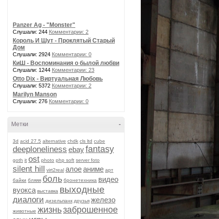
Panzer Ag - "Monster"
Слушали: 244
Комментарии: 2
Король И Шут - Проклятый Старый
Дом
Слушали: 2924
Комментарии: 0
КиШ - Воспоминания о былой любви
Слушали: 1244
Комментарии: 23
Otto Dix - Виртуальная Любовь
Слушали: 5372
Комментарии: 2
Marilyn Manson
Слушали: 276
Комментарии: 0
Метки
-
3d
acid 27.5
alternative
chdk
cls ltd
cube
fantasy
deeploneliness
ebay
ost
goth
it
photo
php soft
server foto
silent hill
алое
аниме
virt2real
арт
боль
видео
байки
бляяя
бронетехника
выходные
вуокса
выставка
диалоги
железо
дизельпанк
друзья
жизнь
заброшенное
животные