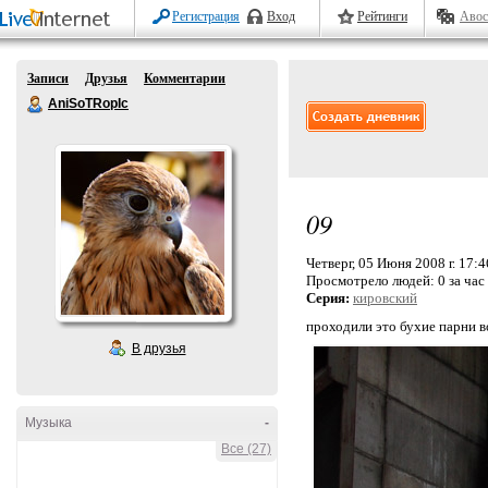
Регистрация
Вход
Рейтинги
Авос
Записи
Друзья
Комментарии
AniSoTRopIc
09
Четверг, 05 Июня 2008 г. 17:4
Просмотрело людей:
0 за час
Серия:
кировский
проходили это бухие парни во
В друзья
Музыка
-
Все (27)