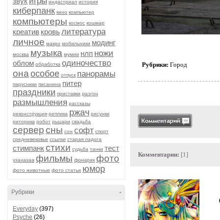
игры
звук
индастриал
история
киберпанк
кино
компьютер
компьютеры
космос
кошмар
литература
креатив
кровь
личное
модинг
макро
мобильники
музыка
ножи
нлп
москва
мумии
одиночество
облом
Рубрики:
Город
обработка
она
особое
панорамы
отпуск
питер
парусники
писанина
праздники
приставки
разгон
размышления
рассказы
ржач
реконструкция
реплика
рисунки
риторика
робот
рыцари
свадьба
сервер
сны
софт
сон
спорт
средневековье
ссылки
старая ладога
стихи
стимпанк
тест
судьба
танки
Комментарии:
[1]
фильмы
фото
ухахахаа
фонарик
юмор
фото животные
фото статьи
Рубрики
-
Everyday
(397)
Psyche
(26)