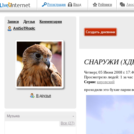
Регистрация
Вход
Рейтинги
Авос
Записи
Друзья
Комментарии
AniSoTRopIc
СНАРУЖИ (ХД
Четверг, 05 Июня 2008 г. 17:4
Просмотрело людей:
1 за час
Серия:
кировский
проходили это бухие парни во
В друзья
Музыка
-
Все (27)