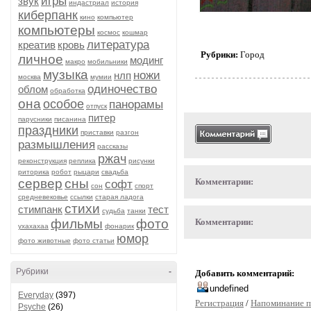
игры
звук
индастриал
история
киберпанк
кино
компьютер
компьютеры
космос
кошмар
литература
креатив
кровь
Рубрики:
Город
личное
модинг
макро
мобильники
музыка
ножи
нлп
москва
мумии
одиночество
облом
обработка
она
особое
панорамы
отпуск
питер
парусники
писанина
праздники
приставки
разгон
размышления
рассказы
ржач
реконструкция
реплика
рисунки
риторика
робот
рыцари
свадьба
сервер
сны
Комментарии:
софт
сон
спорт
средневековье
ссылки
старая ладога
стихи
стимпанк
тест
судьба
танки
фильмы
фото
Комментарии:
ухахахаа
фонарик
юмор
фото животные
фото статьи
Рубрики
-
Добавить комментарий:
Everyday
(397)
Регистрация
/
Напоминание п
Psyche
(26)