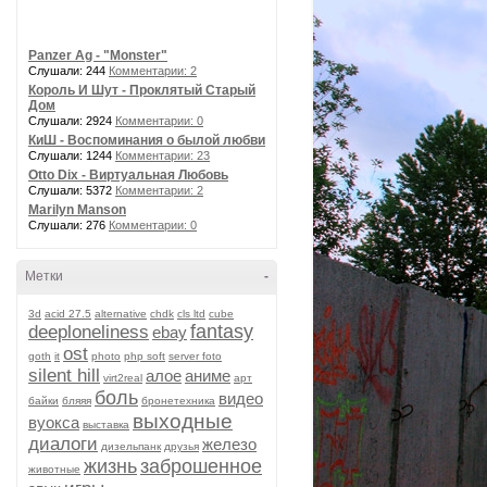
Panzer Ag - "Monster"
Слушали: 244
Комментарии: 2
Король И Шут - Проклятый Старый
Дом
Слушали: 2924
Комментарии: 0
КиШ - Воспоминания о былой любви
Слушали: 1244
Комментарии: 23
Otto Dix - Виртуальная Любовь
Слушали: 5372
Комментарии: 2
Marilyn Manson
Слушали: 276
Комментарии: 0
Метки
-
3d
acid 27.5
alternative
chdk
cls ltd
cube
fantasy
deeploneliness
ebay
ost
goth
it
photo
php soft
server foto
silent hill
алое
аниме
virt2real
арт
боль
видео
байки
бляяя
бронетехника
выходные
вуокса
выставка
диалоги
железо
дизельпанк
друзья
жизнь
заброшенное
животные