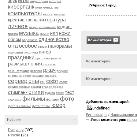
игры
звук
индастриал
история
Рубрики:
Город
киберпанк
кино
компьютер
компьютеры
космос
кошмар
литература
креатив
кровь
личное
модинг
макро
мобильники
музыка
ножи
нлп
москва
мумии
одиночество
облом
обработка
она
особое
панорамы
отпуск
питер
парусники
писанина
праздники
приставки
разгон
Комментарии:
размышления
рассказы
ржач
реконструкция
реплика
рисунки
риторика
робот
рыцари
свадьба
Комментарии:
сервер
сны
софт
сон
спорт
средневековье
ссылки
старая ладога
стихи
стимпанк
тест
судьба
танки
фильмы
фото
ухахахаа
фонарик
Добавить комментарий:
юмор
фото животные
фото статьи
Регистрация
/
Напоминание п
Текст комментария:
показ
Рубрики
-
Everyday
(397)
Psyche
(26)