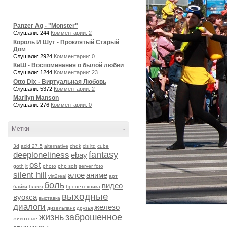
Panzer Ag - "Monster"
Слушали: 244
Комментарии: 2
Король И Шут - Проклятый Старый
Дом
Слушали: 2924
Комментарии: 0
КиШ - Воспоминания о былой любви
Слушали: 1244
Комментарии: 23
Otto Dix - Виртуальная Любовь
Слушали: 5372
Комментарии: 2
Marilyn Manson
Слушали: 276
Комментарии: 0
Метки
-
3d
acid 27.5
alternative
chdk
cls ltd
cube
fantasy
deeploneliness
ebay
ost
goth
it
photo
php soft
server foto
silent hill
алое
аниме
virt2real
арт
боль
видео
байки
бляяя
бронетехника
выходные
вуокса
выставка
диалоги
железо
дизельпанк
друзья
жизнь
заброшенное
животные