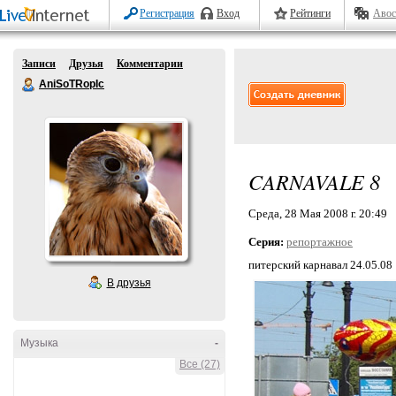
Регистрация
Вход
Рейтинги
Авос
Записи
Друзья
Комментарии
AniSoTRopIc
CARNAVALE 8
Среда, 28 Мая 2008 г. 20:49
Серия:
репортажное
питерский карнавал 24.05.08
В друзья
Музыка
-
Все (27)