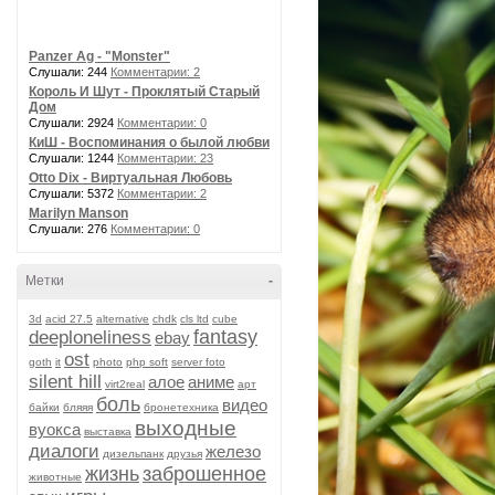
Panzer Ag - "Monster"
Слушали: 244
Комментарии: 2
Король И Шут - Проклятый Старый
Дом
Слушали: 2924
Комментарии: 0
КиШ - Воспоминания о былой любви
Слушали: 1244
Комментарии: 23
Otto Dix - Виртуальная Любовь
Слушали: 5372
Комментарии: 2
Marilyn Manson
Слушали: 276
Комментарии: 0
Метки
-
3d
acid 27.5
alternative
chdk
cls ltd
cube
fantasy
deeploneliness
ebay
ost
goth
it
photo
php soft
server foto
silent hill
алое
аниме
virt2real
арт
боль
видео
байки
бляяя
бронетехника
выходные
вуокса
выставка
диалоги
железо
дизельпанк
друзья
жизнь
заброшенное
животные