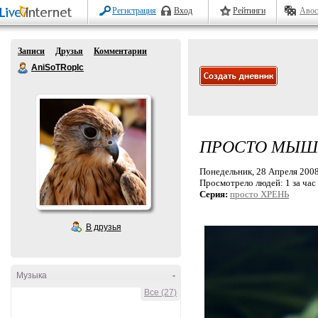
Регистрация
Вход
Рейтинги
Авос
Записи
Друзья
Комментарии
AniSoTRopIc
ПРОСТО МЫШ
Понедельник, 28 Апреля 2008 
Просмотрело людей:
1 за час
Серия:
просто ХРЕНЬ
В друзья
Музыка
-
Все (27)