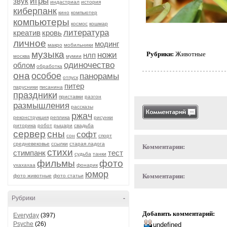
игры
звук
индастриал
история
киберпанк
кино
компьютер
компьютеры
космос
кошмар
литература
креатив
кровь
личное
модинг
макро
мобильники
музыка
ножи
Рубрики:
Животные
нлп
москва
мумии
одиночество
облом
обработка
она
особое
панорамы
отпуск
питер
парусники
писанина
праздники
приставки
разгон
размышления
рассказы
ржач
реконструкция
реплика
рисунки
риторика
робот
рыцари
свадьба
сервер
сны
софт
сон
спорт
средневековье
ссылки
старая ладога
Комментарии:
стихи
стимпанк
тест
судьба
танки
фильмы
фото
ухахахаа
фонарик
юмор
Комментарии:
фото животные
фото статьи
Рубрики
-
Добавить комментарий:
Everyday
(397)
Psyche
(26)