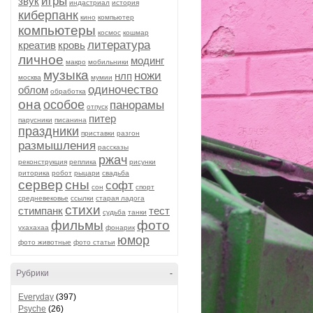
игры
звук
индастриал
история
киберпанк
кино
компьютер
компьютеры
космос
кошмар
литература
креатив
кровь
личное
модинг
макро
мобильники
музыка
ножи
нлп
москва
мумии
одиночество
облом
обработка
она
особое
панорамы
отпуск
питер
парусники
писанина
праздники
приставки
разгон
размышления
рассказы
ржач
реконструкция
реплика
рисунки
риторика
робот
рыцари
свадьба
сервер
сны
софт
сон
спорт
средневековье
ссылки
старая ладога
стихи
стимпанк
тест
судьба
танки
фильмы
фото
ухахахаа
фонарик
юмор
фото животные
фото статьи
Рубрики
-
Everyday
(397)
Psyche
(26)