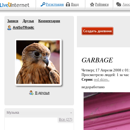
Регистрация
Вход
Рейтинги
Авос
Записи
Друзья
Комментарии
AniSoTRopIc
GARBAGE
Четверг, 17 Апреля 2008 г. 01
Просмотрело людей:
1 за час
Серия:
red skies..
недоработано
В друзья
Музыка
-
Все (27)