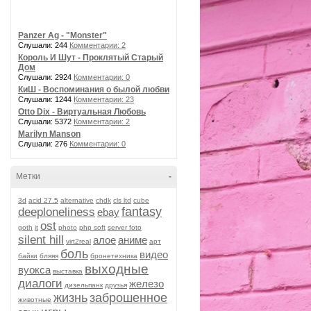
Panzer Ag - "Monster"
Слушали: 244
Комментарии: 2
Король И Шут - Проклятый Старый
Дом
Слушали: 2924
Комментарии: 0
КиШ - Воспоминания о былой любви
Слушали: 1244
Комментарии: 23
Otto Dix - Виртуальная Любовь
Слушали: 5372
Комментарии: 2
Marilyn Manson
Слушали: 276
Комментарии: 0
Метки
-
3d
acid 27.5
alternative
chdk
cls ltd
cube
fantasy
deeploneliness
ebay
ost
goth
it
photo
php soft
server foto
silent hill
алое
аниме
virt2real
арт
боль
видео
байки
бляяя
бронетехника
выходные
вуокса
выставка
диалоги
железо
дизельпанк
друзья
жизнь
заброшенное
животные