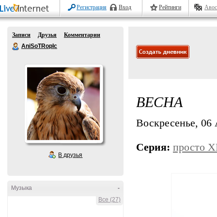
Регистрация
Вход
Рейтинги
Авос
Записи
Друзья
Комментарии
AniSoTRopIc
ВЕСНА
Воскресенье, 06 
Серия:
просто 
В друзья
Музыка
-
Все (27)