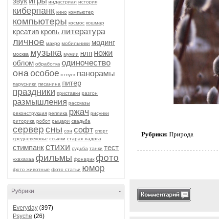
игры
звук
индастриал
история
киберпанк
кино
компьютер
компьютеры
космос
кошмар
литература
креатив
кровь
личное
модинг
макро
мобильники
музыка
ножи
нлп
москва
мумии
одиночество
облом
обработка
она
особое
панорамы
отпуск
питер
парусники
писанина
праздники
приставки
разгон
размышления
рассказы
ржач
реконструкция
реплика
рисунки
риторика
робот
рыцари
свадьба
сервер
сны
софт
сон
спорт
Рубрики:
Природа
средневековье
ссылки
старая ладога
стихи
стимпанк
тест
судьба
танки
фильмы
фото
ухахахаа
фонарик
юмор
фото животные
фото статьи
Рубрики
-
Everyday
(397)
Psyche
(26)