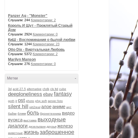
Panzer Ag - "Monster"
Слушали: 244
Комментарии: 2
Король И Шут - Проклятый Старый
Дом
Слушали: 2924
Комментарии: 0
КиШ - Воспоминания о былой любви
Слушали: 1244
Комментарии: 23
Otto Dix - Виртуальная Любовь
Слушали: 5372
Комментарии: 2
Marilyn Manson
Слушали: 276
Комментарии: 0
Метки
-
3d
acid 27.5
alternative
chdk
cls ltd
cube
fantasy
deeploneliness
ebay
ost
goth
it
photo
php soft
server foto
silent hill
алое
аниме
virt2real
арт
боль
видео
байки
бляяя
бронетехника
выходные
вуокса
выставка
диалоги
железо
дизельпанк
друзья
жизнь
заброшенное
животные