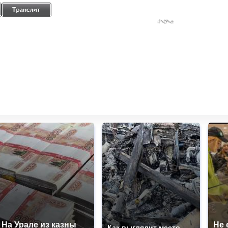
На Урале из казны
Не 
Как выглядит место