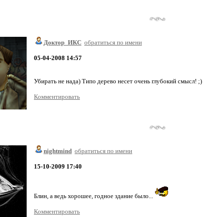
Доктор_ИКС
обратиться по имени
05-04-2008 14:57
Убирать не нада) Типо дерево несет очень глубокий смысл! ;)
Комментировать
nightmind
обратиться по имени
15-10-2009 17:40
Блин, а ведь хорошее, годное здание было...
Комментировать