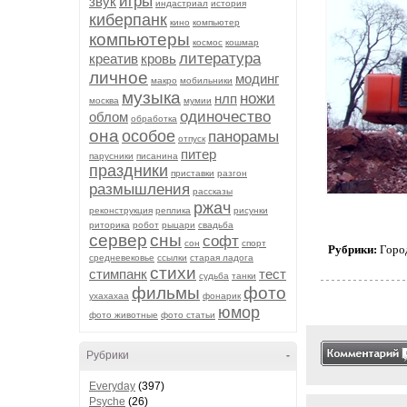
игры
звук
индастриал
история
киберпанк
кино
компьютер
компьютеры
космос
кошмар
литература
креатив
кровь
личное
модинг
макро
мобильники
музыка
ножи
нлп
москва
мумии
одиночество
облом
обработка
она
особое
панорамы
отпуск
питер
парусники
писанина
праздники
приставки
разгон
размышления
рассказы
ржач
реконструкция
реплика
рисунки
риторика
робот
рыцари
свадьба
сервер
сны
софт
сон
спорт
Рубрики:
Горо
средневековье
ссылки
старая ладога
стихи
стимпанк
тест
судьба
танки
фильмы
фото
ухахахаа
фонарик
юмор
фото животные
фото статьи
Рубрики
-
Everyday
(397)
Psyche
(26)