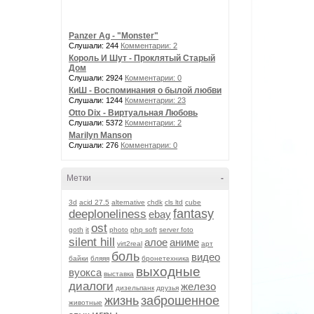
Panzer Ag - "Monster"
Слушали: 244
Комментарии: 2
Король И Шут - Проклятый Старый
Дом
Слушали: 2924
Комментарии: 0
КиШ - Воспоминания о былой любви
Слушали: 1244
Комментарии: 23
Otto Dix - Виртуальная Любовь
Слушали: 5372
Комментарии: 2
Marilyn Manson
Слушали: 276
Комментарии: 0
Метки
-
3d
acid 27.5
alternative
chdk
cls ltd
cube
fantasy
deeploneliness
ebay
ost
goth
it
photo
php soft
server foto
silent hill
алое
аниме
virt2real
арт
боль
видео
байки
бляяя
бронетехника
выходные
вуокса
выставка
диалоги
железо
дизельпанк
друзья
жизнь
заброшенное
животные