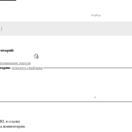
1]
ентарий:
поминание пароля
тария:
показать смайлики
RL в ссылку
а комментарии.