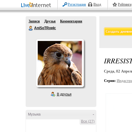
Регистрация
Вход
Рейтинги
Записи
Друзья
Комментарии
AniSoTRopIc
IRRESIST
Среда, 02 Апреля
Серия:
Индастр
В друзья
Музыка
-
Все (27)