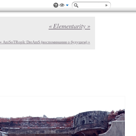
« Elementarity »
« AniSoTRopIc DreAmS (воспоминания о будущем) »