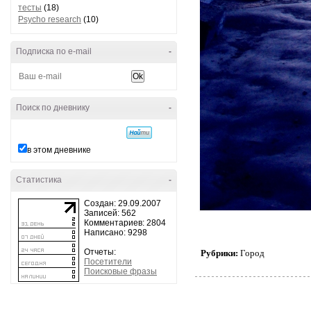
тесты
(18)
Psycho research
(10)
Подписка по e-mail
-
Поиск по дневнику
-
в этом дневнике
Статистика
-
Создан: 29.09.2007
Записей: 562
Комментариев: 2804
Написано: 9298
Отчеты:
Рубрики:
Город
Посетители
Поисковые фразы