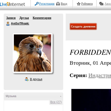
Регистрация
Вход
Рейтинги
Авос
Записи
Друзья
Комментарии
AniSoTRopIc
FORBIDDEN
Вторник, 01 Апре
Серия:
Индастри
В друзья
Музыка
-
Все (27)