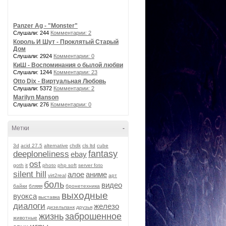
Panzer Ag - "Monster"
Слушали: 244
Комментарии: 2
Король И Шут - Проклятый Старый
Дом
Слушали: 2924
Комментарии: 0
КиШ - Воспоминания о былой любви
Слушали: 1244
Комментарии: 23
Otto Dix - Виртуальная Любовь
Слушали: 5372
Комментарии: 2
Marilyn Manson
Слушали: 276
Комментарии: 0
Метки
-
3d
acid 27.5
alternative
chdk
cls ltd
cube
fantasy
deeploneliness
ebay
ost
goth
it
photo
php soft
server foto
silent hill
алое
аниме
virt2real
арт
боль
видео
байки
бляяя
бронетехника
выходные
вуокса
выставка
диалоги
железо
дизельпанк
друзья
жизнь
заброшенное
животные