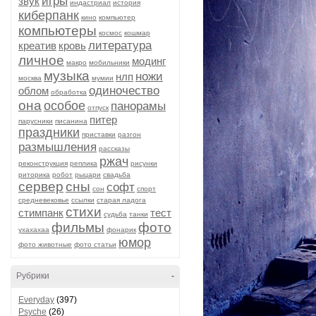
игры
звук
индастриал
история
киберпанк
кино
компьютер
компьютеры
космос
кошмар
литература
креатив
кровь
личное
модинг
макро
мобильники
музыка
ножи
нлп
москва
мумии
одиночество
облом
обработка
она
особое
панорамы
отпуск
питер
парусники
писанина
праздники
приставки
разгон
размышления
рассказы
ржач
реконструкция
реплика
рисунки
риторика
робот
рыцари
свадьба
сервер
сны
софт
сон
спорт
средневековье
ссылки
старая ладога
стихи
стимпанк
тест
судьба
танки
фильмы
фото
ухахахаа
фонарик
юмор
фото животные
фото статьи
Рубрики
-
Everyday
(397)
Psyche
(26)