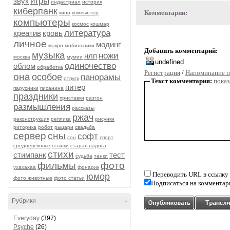
игры
звук
индастриал
история
киберпанк
Комментарии:
кино
компьютер
компьютеры
космос
кошмар
литература
креатив
кровь
личное
модинг
макро
мобильники
Добавить комментарий:
музыка
ножи
нлп
москва
мумии
одиночество
облом
обработка
Регистрация
/
Напоминание п
она
особое
панорамы
отпуск
Текст комментария:
показ
питер
парусники
писанина
праздники
приставки
разгон
размышления
рассказы
ржач
реконструкция
реплика
рисунки
риторика
робот
рыцари
свадьба
сервер
сны
софт
сон
спорт
средневековье
ссылки
старая ладога
стихи
стимпанк
тест
судьба
танки
фильмы
фото
ухахахаа
фонарик
Переводить URL в ссылку
юмор
фото животные
фото статьи
Подписаться на комментар
Рубрики
-
Everyday
(397)
Psyche
(26)