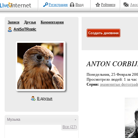
Регистрация
Вход
Рейтинги
Авос
Записи
Друзья
Комментарии
AniSoTRopIc
ANTON CORBIJ
Понедельник, 25 Февраля 2008
Просмотрело людей:
1 за час
Серия:
знаменитые фотогра
В друзья
Музыка
-
Все (27)