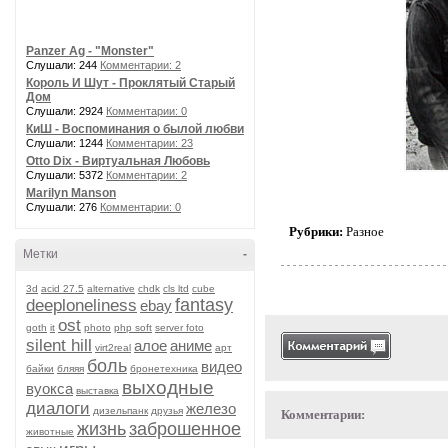
Panzer Ag - "Monster"
Слушали: 244
Комментарии: 2
Король И Шут - Проклятый Старый
Дом
Слушали: 2924
Комментарии: 0
КиШ - Воспоминания о былой любви
Слушали: 1244
Комментарии: 23
Otto Dix - Виртуальная Любовь
Слушали: 5372
Комментарии: 2
Marilyn Manson
Слушали: 276
Комментарии: 0
Рубрики:
Разное
Метки
-
3d
acid 27.5
alternative
chdk
cls ltd
cube
fantasy
deeploneliness
ebay
ost
goth
it
photo
php soft
server foto
silent hill
алое
аниме
virt2real
арт
боль
видео
байки
бляяя
бронетехника
выходные
вуокса
выставка
диалоги
железо
дизельпанк
друзья
Комментарии:
жизнь
заброшенное
животные