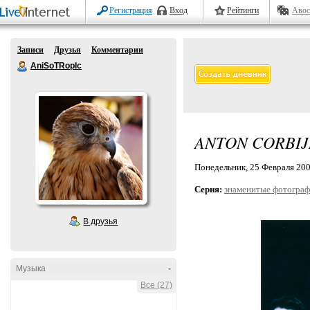
Регистрация
Вход
Рейтинги
Авос
Записи
Друзья
Комментарии
AniSoTRopIc
ANTON CORBIJ
Понедельник, 25 Февраля 2008
Серия:
знаменитые фотогра
В друзья
Музыка
-
Все (27)