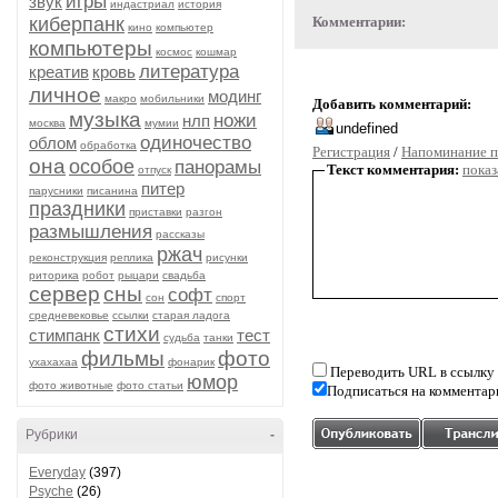
игры
звук
индастриал
история
киберпанк
Комментарии:
кино
компьютер
компьютеры
космос
кошмар
литература
креатив
кровь
личное
модинг
макро
мобильники
Добавить комментарий:
музыка
ножи
нлп
москва
мумии
одиночество
облом
обработка
Регистрация
/
Напоминание п
она
особое
панорамы
Текст комментария:
показ
отпуск
питер
парусники
писанина
праздники
приставки
разгон
размышления
рассказы
ржач
реконструкция
реплика
рисунки
риторика
робот
рыцари
свадьба
сервер
сны
софт
сон
спорт
средневековье
ссылки
старая ладога
стихи
стимпанк
тест
судьба
танки
фильмы
фото
ухахахаа
фонарик
Переводить URL в ссылку
юмор
фото животные
фото статьи
Подписаться на комментар
Рубрики
-
Everyday
(397)
Psyche
(26)