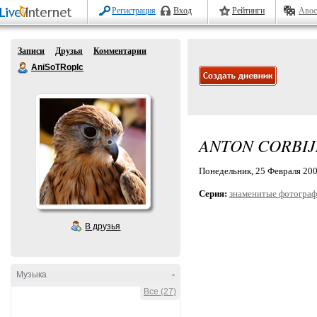
Регистрация
Вход
Рейтинги
Авос
Записи
Друзья
Комментарии
AniSoTRopIc
ANTON CORBIJN
Понедельник, 25 Февраля 2008
Серия:
знаменитые фотогра
В друзья
Музыка
-
Все (27)