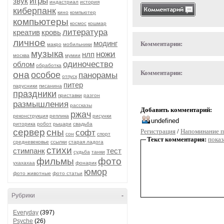
игры
звук
индастриал
история
киберпанк
кино
компьютер
компьютеры
космос
кошмар
литература
креатив
кровь
личное
модинг
Комментарии:
макро
мобильники
музыка
ножи
нлп
москва
мумии
одиночество
облом
обработка
Комментарии:
она
особое
панорамы
отпуск
питер
парусники
писанина
праздники
приставки
разгон
размышления
рассказы
Добавить комментарий:
ржач
реконструкция
реплика
рисунки
риторика
робот
рыцари
свадьба
сервер
сны
Регистрация
/
Напоминание п
софт
сон
спорт
Текст комментария:
показ
средневековье
ссылки
старая ладога
стихи
стимпанк
тест
судьба
танки
фильмы
фото
ухахахаа
фонарик
юмор
фото животные
фото статьи
Рубрики
-
Everyday
(397)
Psyche
(26)