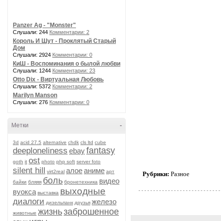
Panzer Ag - "Monster"
Слушали: 244
Комментарии: 2
Король И Шут - Проклятый Старый
Дом
Слушали: 2924
Комментарии: 0
КиШ - Воспоминания о былой любви
Слушали: 1244
Комментарии: 23
Otto Dix - Виртуальная Любовь
Слушали: 5372
Комментарии: 2
Marilyn Manson
Слушали: 276
Комментарии: 0
Метки
-
3d
acid 27.5
alternative
chdk
cls ltd
cube
fantasy
deeploneliness
ebay
ost
goth
it
photo
php soft
server foto
silent hill
алое
аниме
virt2real
арт
Рубрики:
Разное
боль
видео
байки
бляяя
бронетехника
выходные
вуокса
выставка
диалоги
железо
дизельпанк
друзья
жизнь
заброшенное
животные