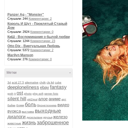
Panzer Ag - "Monster"
Слушали: 244
Комментарии: 2
Король И Шут - Проклятый Старый
Дом
Слушали: 2924
Комментарии: 0
КиШ - Воспоминания о былой любви
Слушали: 1244
Комментарии: 23
Otto Dix - Виртуальная Любовь
Слушали: 5372
Комментарии: 2
Marilyn Manson
Слушали: 276
Комментарии: 0
Метки
-
3d
acid 27.5
alternative
chdk
cls ltd
cube
fantasy
deeploneliness
ebay
ost
goth
it
photo
php soft
server foto
silent hill
алое
аниме
virt2real
арт
боль
видео
байки
бляяя
бронетехника
выходные
вуокса
выставка
диалоги
железо
дизельпанк
друзья
жизнь
заброшенное
животные