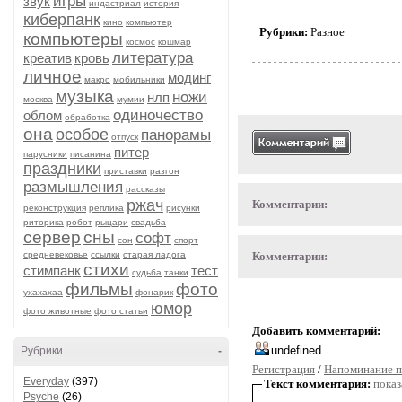
игры
звук
индастриал
история
киберпанк
кино
компьютер
Рубрики:
Разное
компьютеры
космос
кошмар
литература
креатив
кровь
личное
модинг
макро
мобильники
музыка
ножи
нлп
москва
мумии
одиночество
облом
обработка
она
особое
панорамы
отпуск
питер
парусники
писанина
праздники
приставки
разгон
размышления
рассказы
ржач
Комментарии:
реконструкция
реплика
рисунки
риторика
робот
рыцари
свадьба
сервер
сны
софт
сон
спорт
средневековье
ссылки
старая ладога
Комментарии:
стихи
стимпанк
тест
судьба
танки
фильмы
фото
ухахахаа
фонарик
юмор
фото животные
фото статьи
Добавить комментарий:
Рубрики
-
Регистрация
/
Напоминание п
Everyday
(397)
Текст комментария:
показ
Psyche
(26)