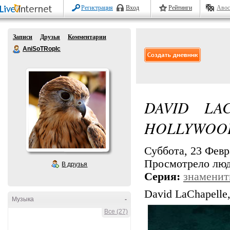
Регистрация
Вход
Рейтинги
Авос
Записи
Друзья
Комментарии
AniSoTRopIc
DAVID LA
HOLLYWOOD
Суббота, 23 Февра
Просмотрело лю
В друзья
Серия:
знаменит
David LaChapelle
Музыка
-
Все (27)