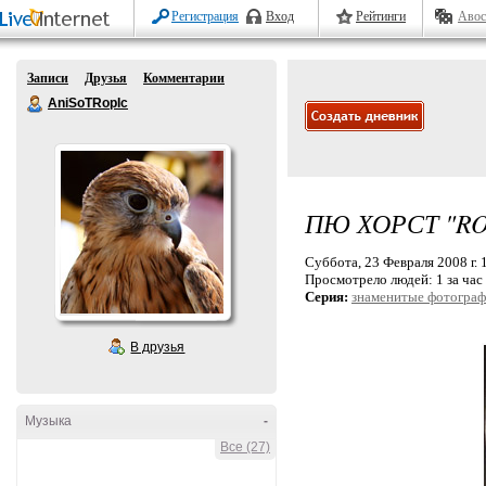
Регистрация
Вход
Рейтинги
Авос
Записи
Друзья
Комментарии
AniSoTRopIc
ПЮ ХОРСТ "RO
Суббота, 23 Февраля 2008 г. 
Просмотрело людей:
1 за час
Серия:
знаменитые фотогра
В друзья
Музыка
-
Все (27)