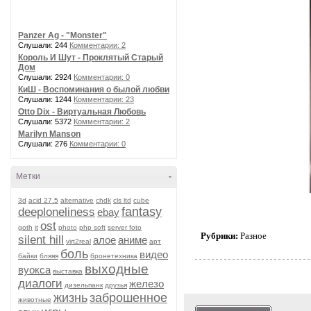
Panzer Ag - "Monster"
Слушали: 244
Комментарии: 2
Король И Шут - Проклятый Старый
Дом
Слушали: 2924
Комментарии: 0
КиШ - Воспоминания о былой любви
Слушали: 1244
Комментарии: 23
Otto Dix - Виртуальная Любовь
Слушали: 5372
Комментарии: 2
Marilyn Manson
Слушали: 276
Комментарии: 0
Метки
-
3d
acid 27.5
alternative
chdk
cls ltd
cube
fantasy
deeploneliness
ebay
ost
goth
it
photo
php soft
server foto
Рубрики:
Разное
silent hill
алое
аниме
virt2real
арт
боль
видео
байки
бляяя
бронетехника
выходные
вуокса
выставка
диалоги
железо
дизельпанк
друзья
жизнь
заброшенное
животные