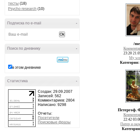
тесты
(18)
Psycho research
(10)
Подписка по e-mail
-
/me
Поиск по дневнику
-
Коммента
23:20 21.0
My wo
Категория:
в этом дневнике
Статистика
-
Создан: 29.09.2007
Записей: 562
Комментариев: 2804
Написано: 9298
Петергоф. 
Отчеты:
Коммента
Посетители
22:42 03.0
Поисковые фразы
Питер и окр
Категория