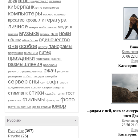
игры
звук
индастриал
история
киберпанк
кино
компьютер
компьютеры
космос
кошмар
литература
креатив
кровь
личное
модинг
макро
мобильники
музыка
ножи
нлп
москва
мумии
одиночество
облом
обработка
она
особое
панорамы
Вив
отпуск
питер
Коммента
парусники
писанина
00:06 22.0
праздники
приставки
разгон
Лиц
размышления
рассказы
Категория:
ржач
реконструкция
реплика
рисунки
риторика
робот
рыцари
свадьба
сервер
сны
софт
сон
спорт
средневековье
ссылки
старая ладога
стихи
стимпанк
тест
судьба
танки
фильмы
фото
ухахахаа
фонарик
юмор
фото животные
фото статьи
...рядом с ней, взяв ее акку
шел Дож
Рубрики
-
Коммента
23:56 21.0
Лиц
Everyday
(397)
Категория:
Psyche
(26)