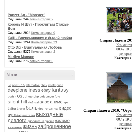
Panzer Ag - "Monster"
Слушали: 244
Комментарии: 2
Король И Шут - Проклятый Старый
Дом
Слушали: 2924
Комментарии: 0
КиШ - Воспоминания о былой любви
Старая Ладога 20
Слушали: 1244
Комментарии: 23
Коммента
Otto Dix - Виртуальная Любовь
00:42 19.0
Слушали: 5372
Комментарии: 2
репорта
Marilyn Manson
Категория
Слушали: 276
Комментарии: 0
Метки
-
3d
acid 27.5
alternative
chdk
cls ltd
cube
fantasy
deeploneliness
ebay
ost
goth
it
photo
php soft
server foto
silent hill
алое
аниме
virt2real
арт
боль
видео
байки
бляяя
бронетехника
Старая Ладога 2010. "Отра
выходные
вуокса
Коммента
выставка
00:42 19.0
диалоги
железо
дизельпанк
друзья
репорта
жизнь
заброшенное
животные
Категория