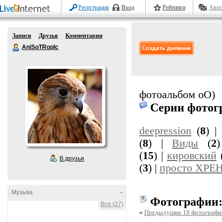
Регистрация
Вход
Рейтинги
Авос
Записи
Друзья
Комментарии
AniSoTRopIc
фотоальбом оО)
Серии фотог
deepression
(
8
) 
(
8
) |
Виды
(
2
(
15
) |
кировский
В друзья
(
3
) |
просто ХРЕ
Музыка
-
Фотографии
Все (27)
«
Предыдущие 18 фотографи