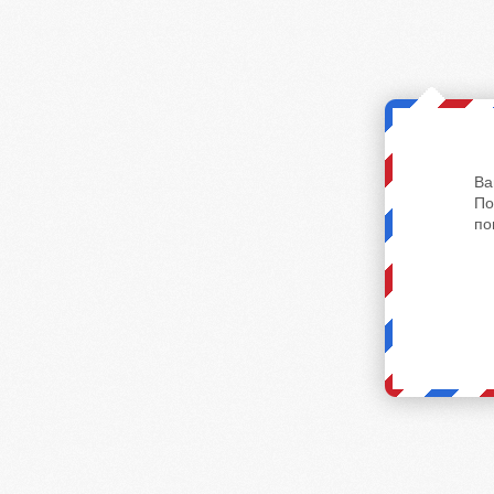
Ва
По
по