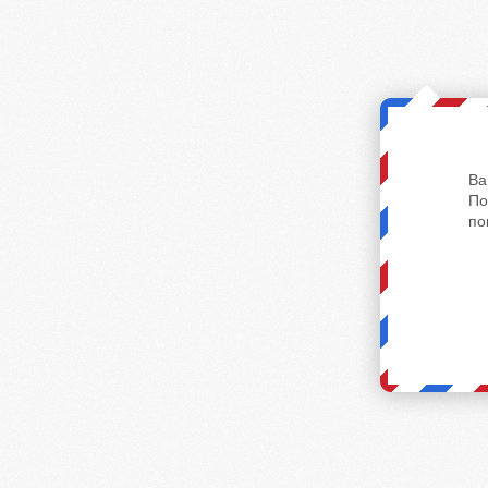
Ва
По
по