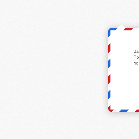
Ва
По
по