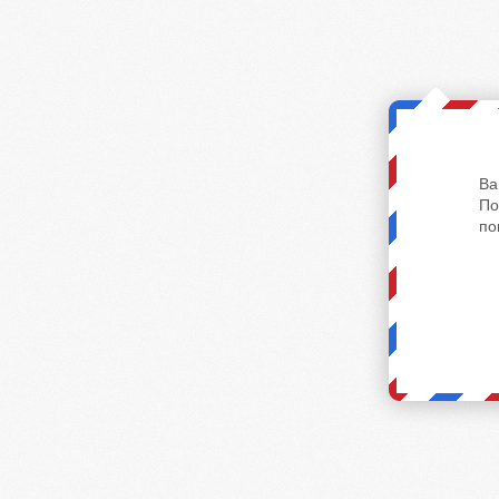
Ва
По
по