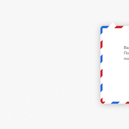
Ва
По
по