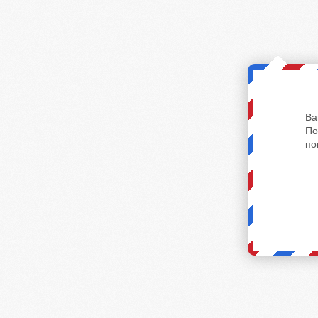
Ва
По
по