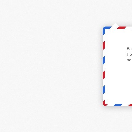
Ва
По
по