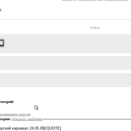
д
ентарий:
поминание пароля
тария:
показать смайлики