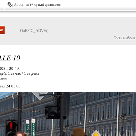
Авось
из (+ сутки) дневников
{%EPIG_ADV%}
Фотоальбом 
LE 10
08 г. 20:49
дей:
1 за час / 1 за день
жное
вал 24.05.08