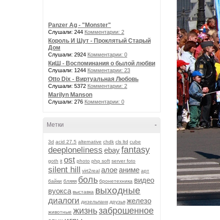
Panzer Ag - "Monster"
Слушали: 244
Комментарии: 2
Король И Шут - Проклятый Старый
Дом
Слушали: 2924
Комментарии: 0
КиШ - Воспоминания о былой любви
Слушали: 1244
Комментарии: 23
Otto Dix - Виртуальная Любовь
Слушали: 5372
Комментарии: 2
Marilyn Manson
Слушали: 276
Комментарии: 0
Метки
-
3d
acid 27.5
alternative
chdk
cls ltd
cube
fantasy
deeploneliness
ebay
ost
goth
it
photo
php soft
server foto
silent hill
алое
аниме
virt2real
арт
боль
видео
байки
бляяя
бронетехника
выходные
вуокса
выставка
диалоги
железо
дизельпанк
друзья
жизнь
заброшенное
животные