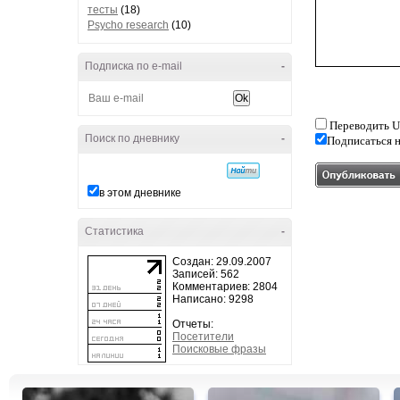
тесты
(18)
Psycho research
(10)
Подписка по e-mail
-
Переводить U
Поиск по дневнику
-
Подписаться н
в этом дневнике
Статистика
-
Создан: 29.09.2007
Записей: 562
Комментариев: 2804
Написано: 9298
Отчеты:
Посетители
Поисковые фразы