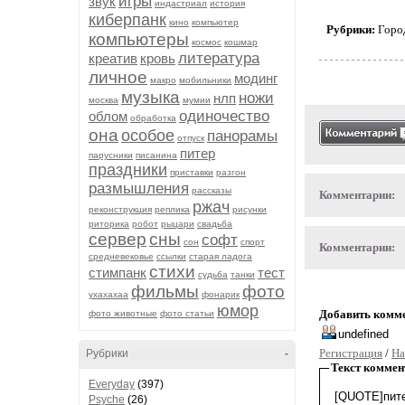
игры
звук
индастриал
история
киберпанк
кино
компьютер
Рубрики:
Горо
компьютеры
космос
кошмар
литература
креатив
кровь
личное
модинг
макро
мобильники
музыка
ножи
нлп
москва
мумии
одиночество
облом
обработка
она
особое
панорамы
отпуск
питер
парусники
писанина
праздники
приставки
разгон
размышления
рассказы
Комментарии:
ржач
реконструкция
реплика
рисунки
риторика
робот
рыцари
свадьба
сервер
сны
софт
сон
спорт
Комментарии:
средневековье
ссылки
старая ладога
стихи
стимпанк
тест
судьба
танки
фильмы
фото
ухахахаа
фонарик
юмор
Добавить комм
фото животные
фото статьи
Регистрация
/
На
Рубрики
-
Текст коммен
Everyday
(397)
Psyche
(26)