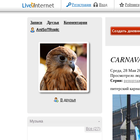
Регистрация
Вход
Рейтинги
Записи
Друзья
Комментарии
AniSoTRopIc
CARNAVA
Среда, 28 Мая 20
Просмотрело лю
Серия:
репорта
питерский карна
В друзья
Музыка
-
Все (27)