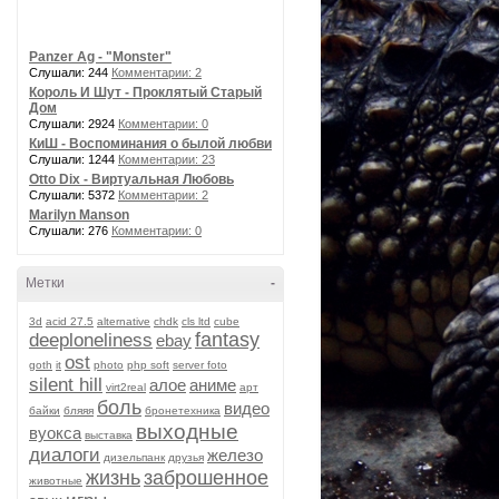
Panzer Ag - "Monster"
Слушали: 244
Комментарии: 2
Король И Шут - Проклятый Старый
Дом
Слушали: 2924
Комментарии: 0
КиШ - Воспоминания о былой любви
Слушали: 1244
Комментарии: 23
Otto Dix - Виртуальная Любовь
Слушали: 5372
Комментарии: 2
Marilyn Manson
Слушали: 276
Комментарии: 0
Метки
-
3d
acid 27.5
alternative
chdk
cls ltd
cube
fantasy
deeploneliness
ebay
ost
goth
it
photo
php soft
server foto
silent hill
алое
аниме
virt2real
арт
боль
видео
байки
бляяя
бронетехника
выходные
вуокса
выставка
диалоги
железо
дизельпанк
друзья
жизнь
заброшенное
животные