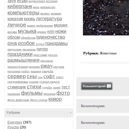
игры
звук
индастриал
история
киберпанк
кино
компьютер
компьютеры
космос
кошмар
литература
креатив
кровь
личное
модинг
макро
мобильники
музыка
ножи
нлп
москва
мумии
одиночество
облом
обработка
она
особое
панорамы
отпуск
питер
парусники
писанина
Рубрики:
Животные
праздники
приставки
разгон
размышления
рассказы
ржач
реконструкция
реплика
рисунки
риторика
робот
рыцари
свадьба
сервер
сны
софт
сон
спорт
средневековье
ссылки
старая ладога
стихи
стимпанк
тест
судьба
танки
фильмы
фото
ухахахаа
фонарик
юмор
фото животные
фото статьи
Комментарии:
Рубрики
-
Everyday
(397)
Комментарии:
Psyche
(26)