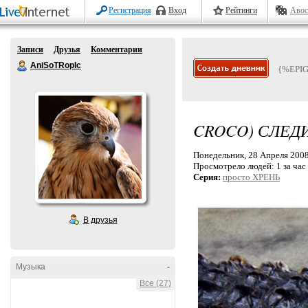
Регистрация
Вход
Рейтинги
Авос
Записи
Друзья
Комментарии
AniSoTRopIc
{%EPI
CROCO) СЛЕДИ
Понедельник, 28 Апреля 2008 
Просмотрело людей:
1 за час
Серия:
просто ХРЕНЬ
В друзья
Музыка
-
Все (27)