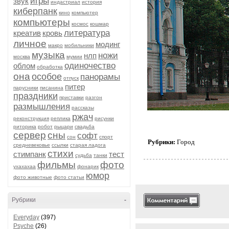
игры
звук
индастриал
история
киберпанк
кино
компьютер
компьютеры
космос
кошмар
литература
креатив
кровь
личное
модинг
макро
мобильники
музыка
ножи
нлп
москва
мумии
одиночество
облом
обработка
она
особое
панорамы
отпуск
питер
парусники
писанина
праздники
приставки
разгон
размышления
рассказы
ржач
реконструкция
реплика
рисунки
риторика
робот
рыцари
свадьба
сервер
сны
софт
сон
спорт
Рубрики:
Город
средневековье
ссылки
старая ладога
стихи
стимпанк
тест
судьба
танки
фильмы
фото
ухахахаа
фонарик
юмор
фото животные
фото статьи
Рубрики
-
Everyday
(397)
Psyche
(26)