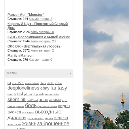
Panzer Ag - "Monster"
Слушали: 244
Комментарии: 2
Король И Шут - Проклятый Старый
Дом
Слушали: 2924
Комментарии: 0
КиШ - Воспоминания о былой любви
Слушали: 1244
Комментарии: 23
Otto Dix - Виртуальная Любовь
Слушали: 5372
Комментарии: 2
Marilyn Manson
Слушали: 276
Комментарии: 0
Метки
-
3d
acid 27.5
alternative
chdk
cls ltd
cube
fantasy
deeploneliness
ebay
ost
goth
it
photo
php soft
server foto
silent hill
алое
аниме
virt2real
арт
боль
видео
байки
бляяя
бронетехника
выходные
вуокса
выставка
диалоги
железо
дизельпанк
друзья
жизнь
заброшенное
животные