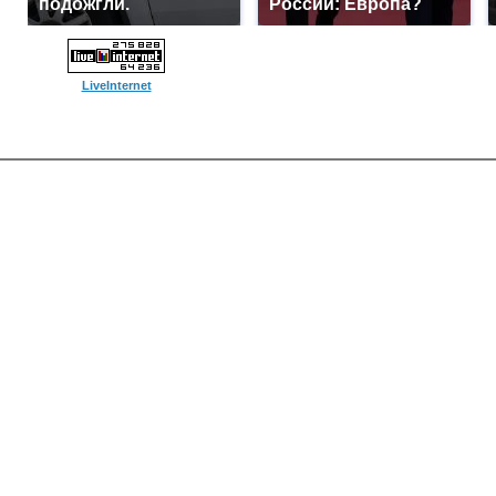
подожгли.
России: Европа?
LiveInternet