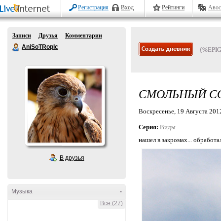
Регистрация
Вход
Рейтинги
Авос
Записи
Друзья
Комментарии
AniSoTRopIc
{%EPI
СМОЛЬНЫЙ СОБ
Воскресенье, 19 Августа 2012
Серия:
Виды
нашел в закромах... обработа
В друзья
Музыка
-
Все (27)