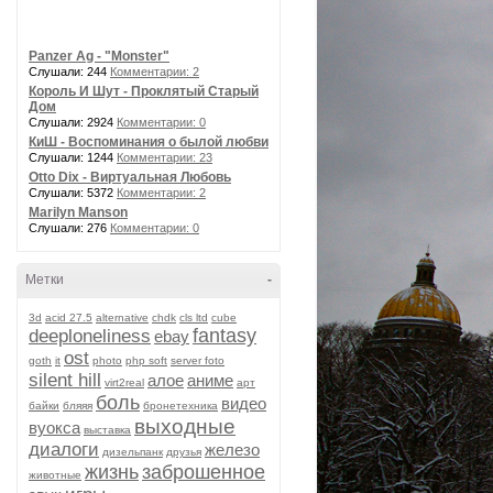
Panzer Ag - "Monster"
Слушали: 244
Комментарии: 2
Король И Шут - Проклятый Старый
Дом
Слушали: 2924
Комментарии: 0
КиШ - Воспоминания о былой любви
Слушали: 1244
Комментарии: 23
Otto Dix - Виртуальная Любовь
Слушали: 5372
Комментарии: 2
Marilyn Manson
Слушали: 276
Комментарии: 0
Метки
-
3d
acid 27.5
alternative
chdk
cls ltd
cube
fantasy
deeploneliness
ebay
ost
goth
it
photo
php soft
server foto
silent hill
алое
аниме
virt2real
арт
боль
видео
байки
бляяя
бронетехника
выходные
вуокса
выставка
диалоги
железо
дизельпанк
друзья
жизнь
заброшенное
животные