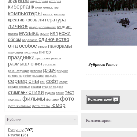
игры
звук
индастриал
история
киберпанк
кино
компьютер
компьютеры
космос
кошмар
литература
креатив
кровь
личное
модинг
макро
мобильники
музыка
ножи
нлп
москва
мумии
одиночество
облом
обработка
она
особое
панорамы
отпуск
питер
парусники
писанина
праздники
приставки
разгон
размышления
Рубрики:
Разное
рассказы
ржач
реконструкция
реплика
рисунки
риторика
робот
рыцари
свадьба
сервер
сны
софт
сон
спорт
средневековье
ссылки
старая ладога
стихи
стимпанк
тест
судьба
танки
фильмы
фото
ухахахаа
фонарик
юмор
фото животные
фото статьи
Рубрики
-
Комментарии:
Everyday
(397)
Psyche
(26)