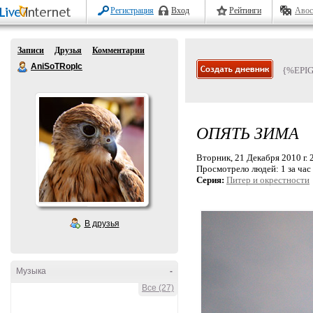
Регистрация
Вход
Рейтинги
Авос
Записи
Друзья
Комментарии
AniSoTRopIc
{%EPI
ОПЯТЬ ЗИМА
Вторник, 21 Декабря 2010 г. 
Просмотрело людей:
1 за час
Серия:
Питер и окрестности
В друзья
Музыка
-
Все (27)