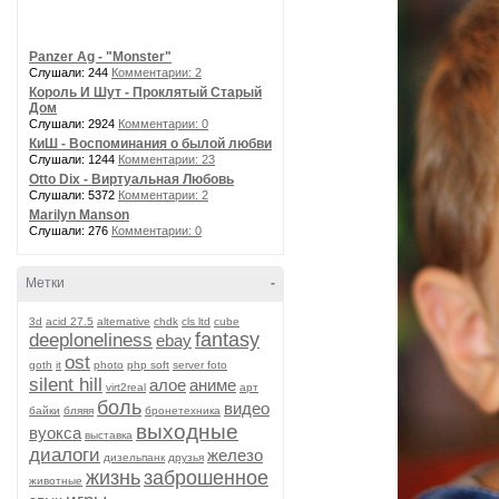
Panzer Ag - "Monster"
Слушали: 244
Комментарии: 2
Король И Шут - Проклятый Старый
Дом
Слушали: 2924
Комментарии: 0
КиШ - Воспоминания о былой любви
Слушали: 1244
Комментарии: 23
Otto Dix - Виртуальная Любовь
Слушали: 5372
Комментарии: 2
Marilyn Manson
Слушали: 276
Комментарии: 0
Метки
-
3d
acid 27.5
alternative
chdk
cls ltd
cube
fantasy
deeploneliness
ebay
ost
goth
it
photo
php soft
server foto
silent hill
алое
аниме
virt2real
арт
боль
видео
байки
бляяя
бронетехника
выходные
вуокса
выставка
диалоги
железо
дизельпанк
друзья
жизнь
заброшенное
животные