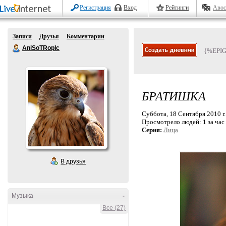
Регистрация
Вход
Рейтинги
Авос
Записи
Друзья
Комментарии
AniSoTRopIc
{%EPI
БРАТИШКА
Суббота, 18 Сентября 2010 г.
Просмотрело людей:
1 за час
Серия:
Лица
В друзья
Музыка
-
Все (27)