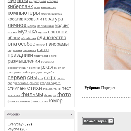
игры
звук
индастриал
история
киберпанк
кино
компьютер
компьютеры
космос
кошмар
литература
креатив
кровь
личное
модинг
макро
мобильники
музыка
ножи
нлп
москва
мумии
одиночество
облом
обработка
она
особое
панорамы
отпуск
питер
парусники
писанина
праздники
приставки
разгон
размышления
рассказы
ржач
реконструкция
реплика
рисунки
риторика
робот
рыцари
свадьба
сервер
сны
софт
сон
спорт
средневековье
ссылки
старая ладога
стихи
Рубрики:
Портрет
стимпанк
тест
судьба
танки
фильмы
фото
ухахахаа
фонарик
юмор
фото животные
фото статьи
Рубрики
-
Everyday
(397)
Psyche
(26)