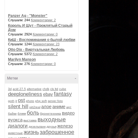
Panzer Ag - "Monster"
Слушали: 244
Комментарии: 2
Король И Шут - Проклятый Старый
Дом
Слушали: 2924
Комментарии: 0
КиШ - Воспоминания о былой любви
Слушали: 1244
Комментарии: 23
Otto Dix - Виртуальная Любовь
Слушали: 5372
Комментарии: 2
Marilyn Manson
Слушали: 276
Комментарии: 0
Метки
-
3d
acid 27.5
alternative
chdk
cls ltd
cube
fantasy
deeploneliness
ebay
ost
goth
it
photo
php soft
server foto
silent hill
алое
аниме
virt2real
арт
боль
видео
байки
бляяя
бронетехника
выходные
вуокса
выставка
диалоги
железо
дизельпанк
друзья
жизнь
заброшенное
животные