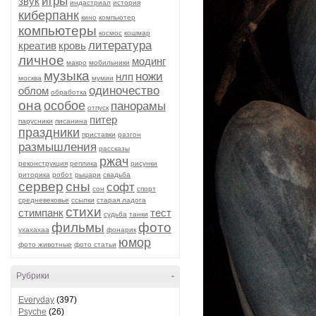
игры
звук
индастриал
история
киберпанк
кино
компьютер
компьютеры
космос
кошмар
литература
креатив
кровь
личное
модинг
макро
мобильники
музыка
ножи
нлп
москва
мумии
одиночество
облом
обработка
она
особое
панорамы
отпуск
питер
парусники
писанина
праздники
приставки
разгон
размышления
рассказы
ржач
реконструкция
реплика
рисунки
риторика
робот
рыцари
свадьба
сервер
сны
софт
сон
спорт
средневековье
ссылки
старая ладога
стихи
стимпанк
тест
судьба
танки
фильмы
фото
ухахахаа
фонарик
юмор
фото животные
фото статьи
Рубрики
-
Everyday
(397)
Psyche
(26)