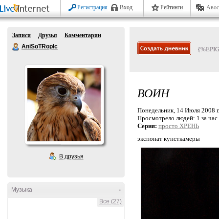
Регистрация
Вход
Рейтинги
Авос
Записи
Друзья
Комментарии
AniSoTRopIc
{%EPI
ВОИН
Понедельник, 14 Июля 2008 г
Просмотрело людей:
1 за час
Серия:
просто ХРЕНЬ
экспонат кунсткамеры
В друзья
Музыка
-
Все (27)