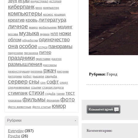
игры
звук
индастриал
история
киберпанк
кино
компьютер
компьютеры
космос
кошмар
литература
креатив
кровь
личное
модинг
макро
мобильники
музыка
ножи
нлп
москва
мумии
одиночество
облом
обработка
она
особое
панорамы
отпуск
питер
парусники
писанина
праздники
приставки
разгон
размышления
рассказы
ржач
реконструкция
реплика
рисунки
Рубрики:
Город
риторика
робот
рыцари
свадьба
сервер
сны
софт
сон
спорт
средневековье
ссылки
старая ладога
стихи
стимпанк
тест
судьба
танки
фильмы
фото
ухахахаа
фонарик
юмор
фото животные
фото статьи
Рубрики
-
Комментарии:
Everyday
(397)
Psyche
(26)