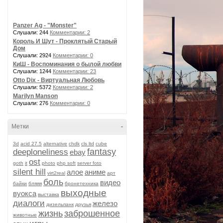
Panzer Ag - "Monster"
Слушали: 244
Комментарии: 2
Король И Шут - Проклятый Старый
Дом
Слушали: 2924
Комментарии: 0
КиШ - Воспоминания о былой любви
Слушали: 1244
Комментарии: 23
Otto Dix - Виртуальная Любовь
Слушали: 5372
Комментарии: 2
Marilyn Manson
Слушали: 276
Комментарии: 0
Метки
-
3d
acid 27.5
alternative
chdk
cls ltd
cube
fantasy
deeploneliness
ebay
ost
goth
it
photo
php soft
server foto
silent hill
алое
аниме
virt2real
арт
боль
видео
байки
бляяя
бронетехника
выходные
вуокса
выставка
диалоги
железо
дизельпанк
друзья
жизнь
заброшенное
животные