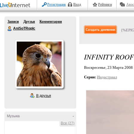
Регистрация
Вход
Рейтинги
Авос
Записи
Друзья
Комментарии
AniSoTRopIc
{%EPI
INFINITY ROOF
Воскресенье, 23 Марта 2008 г
Серия:
Индастриал
В друзья
Музыка
-
Все (27)