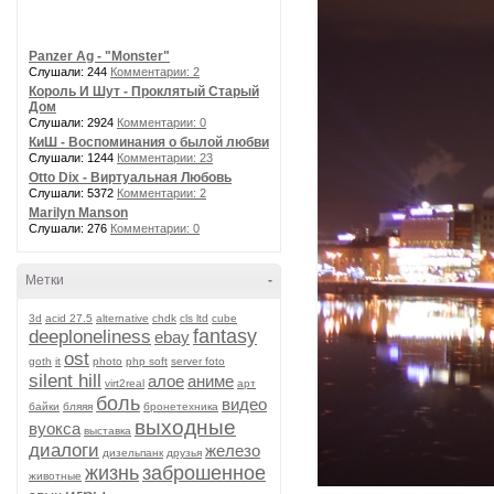
Panzer Ag - "Monster"
Слушали: 244
Комментарии: 2
Король И Шут - Проклятый Старый
Дом
Слушали: 2924
Комментарии: 0
КиШ - Воспоминания о былой любви
Слушали: 1244
Комментарии: 23
Otto Dix - Виртуальная Любовь
Слушали: 5372
Комментарии: 2
Marilyn Manson
Слушали: 276
Комментарии: 0
Метки
-
3d
acid 27.5
alternative
chdk
cls ltd
cube
fantasy
deeploneliness
ebay
ost
goth
it
photo
php soft
server foto
silent hill
алое
аниме
virt2real
арт
боль
видео
байки
бляяя
бронетехника
выходные
вуокса
выставка
диалоги
железо
дизельпанк
друзья
жизнь
заброшенное
животные