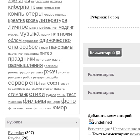
игры
звук
индастриал
история
киберпанк
кино
компьютер
компьютеры
космос
кошмар
Рубрики:
Город
литература
креатив
кровь
личное
модинг
макро
мобильники
музыка
ножи
нлп
москва
мумии
одиночество
облом
обработка
она
особое
панорамы
отпуск
питер
парусники
писанина
праздники
приставки
разгон
размышления
рассказы
ржач
реконструкция
реплика
рисунки
Комментарии:
риторика
робот
рыцари
свадьба
сервер
сны
софт
сон
спорт
средневековье
ссылки
старая ладога
Комментарии:
стихи
стимпанк
тест
судьба
танки
фильмы
фото
ухахахаа
фонарик
юмор
фото животные
фото статьи
Добавить комментарий:
Рубрики
-
Регистрация
/
Напоминание п
Everyday
(397)
Текст комментария:
показ
Psyche
(26)