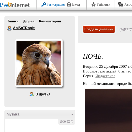
Регистрация
Вход
Рейтинги
Авос
Записи
Друзья
Комментарии
AniSoTRopIc
{%EPI
НОЧЬ..
Вторник, 25 Декабря 2007 г. 
Просмотрело людей:
0 за час
Серия:
Индастриал
Ночной мегаполис... вроде бы
В друзья
Музыка
-
Все (27)